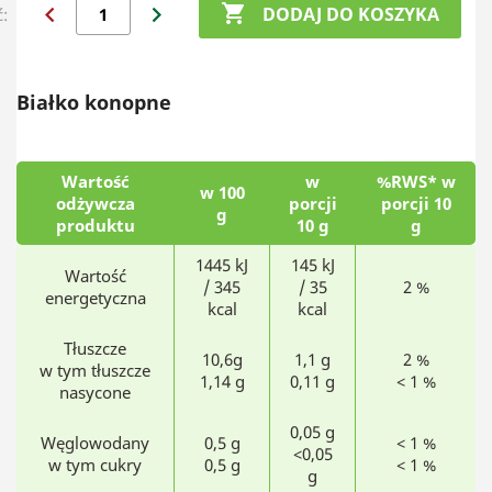
chevron_left
chevron_right

DODAJ DO KOSZYKA
ć:
Białko konopne
Wartość
w
%RWS* w
w 100
odżywcza
porcji
porcji 10
g
produktu
10 g
g
1445 kJ
145 kJ
Wartość
/ 345
/ 35
2 %
energetyczna
kcal
kcal
Tłuszcze
10,6g
1,1 g
2 %
w tym tłuszcze
1,14 g
0,11 g
< 1 %
nasycone
0,05 g
Węglowodany
0,5 g
< 1 %
<0,05
w tym cukry
0,5 g
< 1 %
g