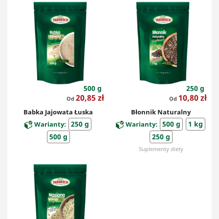
500 g
250 g
Cena
Cena
20,85 zł
10,80 zł
Od
Od
Babka Jajowata Łuska
Błonnik Naturalny
250 g
500 g
1 kg
Warianty:
Warianty:
500 g
250 g
Suplementy diety
Suplementy diety