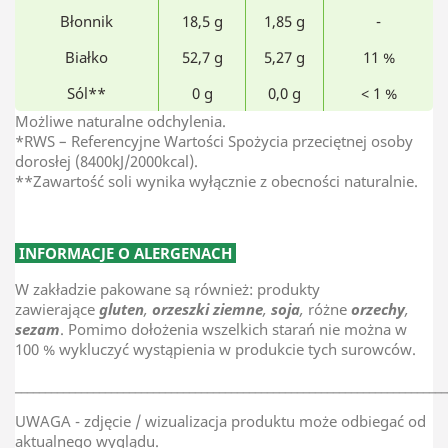
Błonnik
18,5 g
1,85 g
-
Białko
52,7 g
5,27 g
11 %
Sól**
0 g
0,0 g
< 1 %
Możliwe naturalne odchylenia.
*RWS – Referencyjne Wartości Spożycia przeciętnej osoby
dorosłej (8400kJ/2000kcal).
**Zawartość soli wynika wyłącznie z obecności naturalnie.
INFORMACJE O ALERGENACH
W zakładzie pakowane są również: produkty
zawierające
gluten
,
orzeszki ziemne
,
soja
,
różne
orzechy
,
sezam
. Pomimo dołożenia wszelkich starań nie można w
100 % wykluczyć wystąpienia w produkcie tych surowców.
________________________________________________________________________
UWAGA - zdjęcie / wizualizacja produktu może odbiegać od
aktualnego wyglądu.