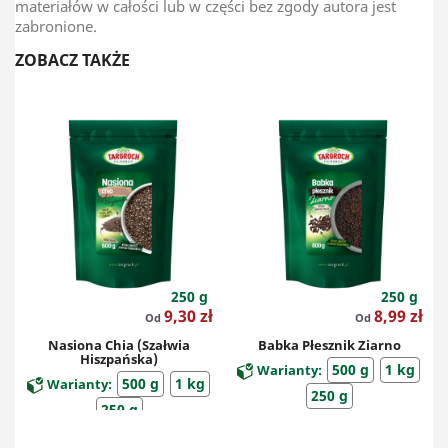
materiałów w całości lub w części bez zgody autora jest
zabronione.
ZOBACZ TAKŻE
250 g
250 g
Cena
Cena
9,30 zł
8,99 zł
Od
Od
Nasiona Chia (szałwia
Babka Płesznik Ziarno
Hiszpańska)
500 g
1 kg
Warianty:
500 g
1 kg
Warianty:
250 g
250 g
Suplementy diety
Ziarna i pestki