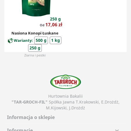
250 g
Cena
17,06 zł
Od
Nasiona Konopi Łuskane
500 g
1 kg
Warianty:
250 g
Ziarna i pestki
Hurtownia Bakalii
"TAR-GROCH-FIL"
Spółka Jawna T.Krakowski, E.Drożdż,
M.Kijowski, J.Drożdż
Informacja o sklepie
Informacje
