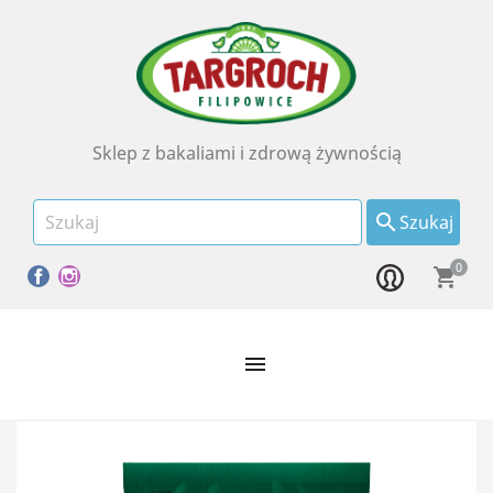
Sklep z bakaliami i zdrową żywnością

Szukaj
0
Facebook
Instagram
shopping_cart
