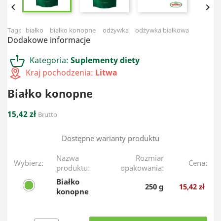


Tagi:
białko
białko konopne
odżywka
odżywka białkowa
Dodakowe informacje
Kategoria:
Suplementy diety
Kraj pochodzenia:
Litwa
Białko konopne
15,42 zł
Brutto
Dostępne warianty produktu
Nazwa
Rozmiar
Wybierz:
Cena:
produktu:
opakowania:
Białko
250 g
15,42 zł
konopne