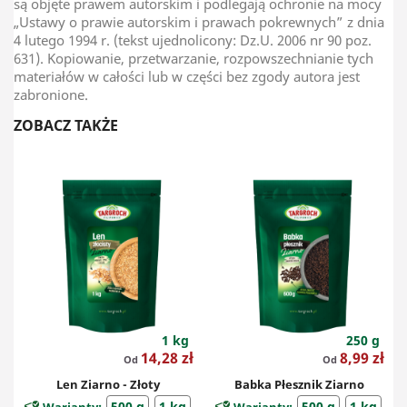
są objęte prawem autorskim i podlegają ochronie na mocy
„Ustawy o prawie autorskim i prawach pokrewnych” z dnia
4 lutego 1994 r. (tekst ujednolicony: Dz.U. 2006 nr 90 poz.
631). Kopiowanie, przetwarzanie, rozpowszechnianie tych
materiałów w całości lub w części bez zgody autora jest
zabronione.
ZOBACZ TAKŻE
1 kg
250 g
Cena
Cena
14,28 zł
8,99 zł
Od
Od
Len Ziarno - Złoty
Babka Płesznik Ziarno
500 g
1 kg
500 g
1 kg