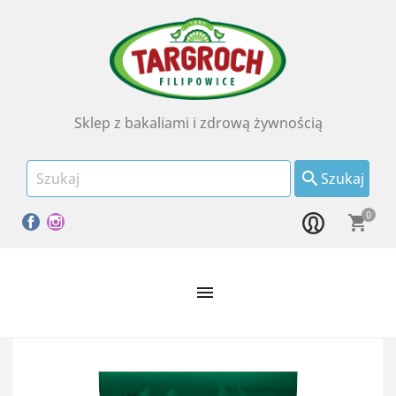
Sklep z bakaliami i zdrową żywnością

Szukaj
0
Facebook
Instagram
shopping_cart
