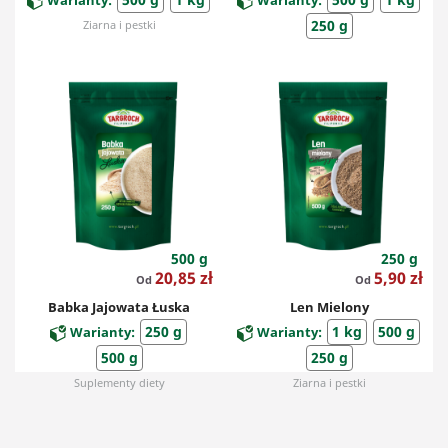
Warianty:
Warianty:
250 g
Ziarna i pestki
Suplementy diety
500 g
250 g
Cena
Cena
20,85 zł
5,90 zł
Od
Od
Babka Jajowata Łuska
Len Mielony
250 g
1 kg
500 g
Warianty:
Warianty:
500 g
250 g
Suplementy diety
Ziarna i pestki