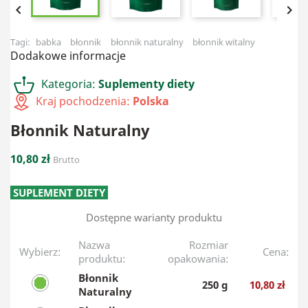


Tagi:
babka
błonnik
błonnik naturalny
błonnik witalny
Dodakowe informacje
Kategoria:
Suplementy diety
Kraj pochodzenia:
Polska
Błonnik Naturalny
10,80 zł
Brutto
SUPLEMENT DIETY
Dostępne warianty produktu
Nazwa
Rozmiar
Wybierz:
Cena:
produktu:
opakowania:
Błonnik
250 g
10,80 zł
Naturalny