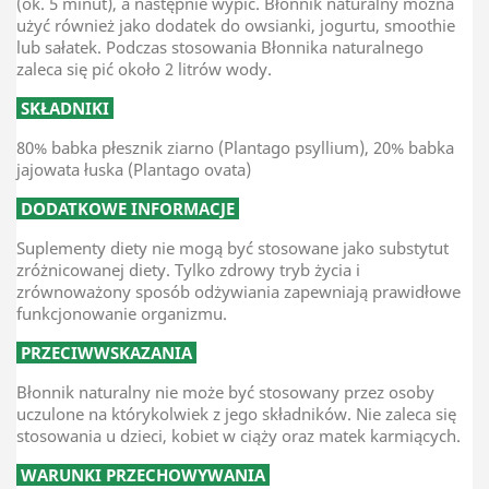
(ok. 5 minut), a następnie wypić. Błonnik naturalny można
użyć również jako dodatek do owsianki, jogurtu, smoothie
lub sałatek. Podczas stosowania Błonnika naturalnego
zaleca się pić około 2 litrów wody.
SKŁADNIKI
80% babka płesznik ziarno (Plantago psyllium), 20% babka
jajowata łuska (Plantago ovata)
DODATKOWE INFORMACJE
Suplementy diety nie mogą być stosowane jako substytut
zróżnicowanej diety. Tylko zdrowy tryb życia i
zrównoważony sposób odżywiania zapewniają prawidłowe
funkcjonowanie organizmu.
PRZECIWWSKAZANIA
Błonnik naturalny nie może być stosowany przez osoby
uczulone na którykolwiek z jego składników. Nie zaleca się
stosowania u dzieci, kobiet w ciąży oraz matek karmiących.
WARUNKI PRZECHOWYWANIA