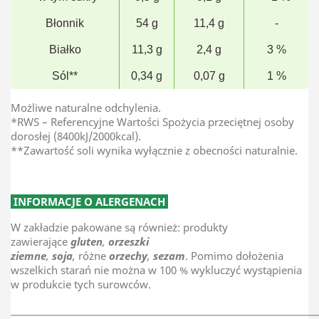
Błonnik
54 g
11,4 g
-
Białko
11,3 g
2,4 g
3 %
Sól**
0,34 g
0,07 g
1 %
Możliwe naturalne odchylenia.
*RWS – Referencyjne Wartości Spożycia przeciętnej osoby
dorosłej (8400kJ/2000kcal).
**Zawartość soli wynika wyłącznie z obecności naturalnie.
INFORMACJE O ALERGENACH
W zakładzie pakowane są również: produkty
zawierające
gluten
,
orzeszki
ziemne
,
soja
,
różne
orzechy
,
sezam
. Pomimo dołożenia
wszelkich starań nie można w 100 % wykluczyć wystąpienia
w produkcie tych surowców.
________________________________________________________________________