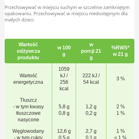
Przechowywać w miejscu suchym w szczelnie zamkniętym
opakowaniu. Przechowywać w miejscu niedostępnym dla
małych dzieci.
Wartość
w
w 100
%RWS*
odżywcza
porcji 21
g
w 21 g
produktu
g
1059
Wartość
kJ /
222 kJ /
3 %
energetyczna
256
54 kcal
kcal
Tłuszcz
- w tym kwasy
5,8 g
1,2 g
2 %
tłuszczowe
0,8 g
0,2 g
1 %
nasycone
Węglowodany
12,6 g
2,7 g
1 %
- w tym cukry
0,5 g
0,1 g
< 1 %