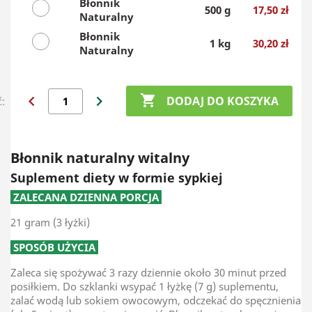
Błonnik
500 g
17,50 zł
Naturalny
Błonnik
1 kg
30,20 zł
Naturalny
chevron_left
chevron_right

DODAJ DO KOSZYKA
ć:
Błonnik naturalny witalny
Suplement diety w formie sypkiej
ZALECANA DZIENNA PORCJA
21 gram (3 łyżki)
SPOSÓB UŻYCIA
Zaleca się spożywać 3 razy dziennie około 30 minut przed
posiłkiem. Do szklanki wsypać 1 łyżkę (7 g) suplementu,
zalać wodą lub sokiem owocowym, odczekać do spęcznienia