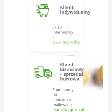
Klient
indywidualny
Sklep
internetowy
-
www.targroch.pl
Klient
biznesowy
- sprzedaż
hurtowa
Zapraszamy
do
kontaktu e-
mailowego
biuro@targroch.pl