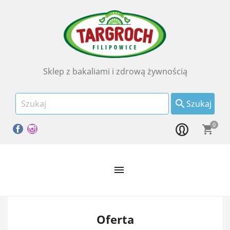
Sklep z bakaliami i zdrową żywnością

Szukaj
0
Facebook
Instagram
shopping_cart

Oferta