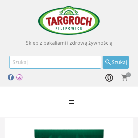
Sklep z bakaliami i zdrową żywnością

Szukaj
0
Facebook
Instagram
shopping_cart
