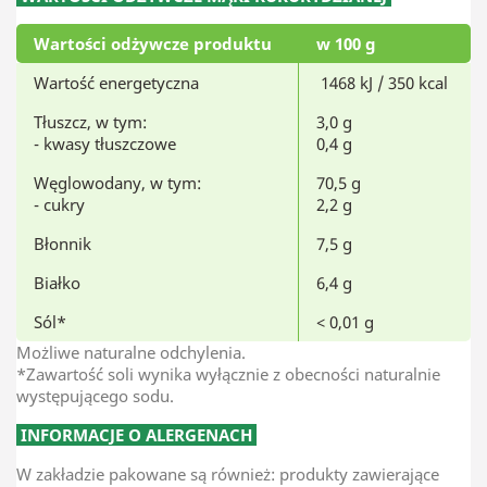
Wartości odżywcze produktu
w 100 g
Wartość energetyczna
1468 kJ / 350 kcal
Tłuszcz, w tym:
3,0 g
- kwasy tłuszczowe
0,4 g
Węglowodany, w tym:
70,5 g
- cukry
2,2 g
Błonnik
7,5 g
Białko
6,4 g
Sól*
< 0,01 g
Możliwe naturalne odchylenia.
*Zawartość soli wynika wyłącznie z obecności naturalnie
występującego sodu.
INFORMACJE O ALERGENACH
W zakładzie pakowane są również: produkty zawierające