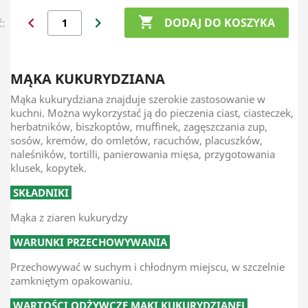
chevron_left
chevron_right

DODAJ DO KOSZYKA
ć:
MĄKA KUKURYDZIANA
Mąka kukurydziana znajduje szerokie zastosowanie w
kuchni. Można wykorzystać ją do pieczenia ciast, ciasteczek,
herbatników, biszkoptów, muffinek, zagęszczania zup,
sosów, kremów, do omletów, racuchów, placuszków,
naleśników, tortilli, panierowania mięsa, przygotowania
klusek, kopytek.
SKŁADNIKI
Mąka z ziaren kukurydzy
WARUNKI PRZECHOWYWANIA
Przechowywać w suchym i chłodnym miejscu, w szczelnie
zamkniętym opakowaniu.
WARTOŚCI ODŻYWCZE MĄKI KUKURYDZIANEJ