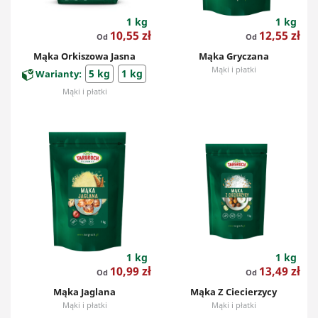
1 kg
1 kg
Cena
Cena
10,55 zł
12,55 zł
Od
Od
Mąka Orkiszowa Jasna
Mąka Gryczana
Mąki i płatki
5 kg
1 kg
Warianty:
Mąki i płatki
1 kg
1 kg
Cena
Cena
10,99 zł
13,49 zł
Od
Od
Mąka Jaglana
Mąka Z Ciecierzycy
Mąki i płatki
Mąki i płatki