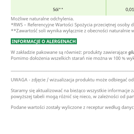
Sól**
0,01
Możliwe naturalne odchylenia.
*RWS – Referencyjne Wartości Spożycia przeciętnej osoby do
**Zawartość soli wynika wyłącznie z obecności naturalnie 
INFORMACJE O ALERGENACH
W zakładzie pakowane są również: produkty zawierające
gl
Pomimo dołożenia wszelkich starań nie można w 100 % wyk
____________________________________________________________________
UWAGA - zdjęcie / wizualizacja produktu może odbiegać od
Staramy się aktualizować na bieżąco wszystkie informacje z
powyższej tabeli mogą różnić się nieco, w zależności od par
Podane wartości zostały wyliczone z receptur według danyc
TAR-GROCH-FIL Sp.J