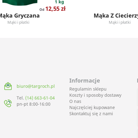
1 kg
Cena
12,55 zł
Od
Mąka Gryczana
Mąka Z Ciecierz
Mąki i płatki
Mąki i płatki
Informacje
biuro@targroch.pl
Regulamin sklepu
Koszty i sposoby dostawy
Tel.
(14) 663-61-04
O nas
pn-pt 8:00-16:00
Najczęściej kupowane
Skontaktuj się z nami