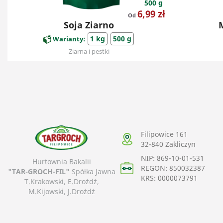
500 g
Cena
6,99 zł
Od
Soja Ziarno
1 kg
500 g
Warianty:
Ziarna i pestki
Filipowice 161
32-840
Zakliczyn
NIP: 869-10-01-531
Hurtownia Bakalii
REGON: 850032387
"TAR-GROCH-FIL"
Spółka Jawna
KRS: 0000073791
T.Krakowski, E.Drożdż,
M.Kijowski, J.Drożdż