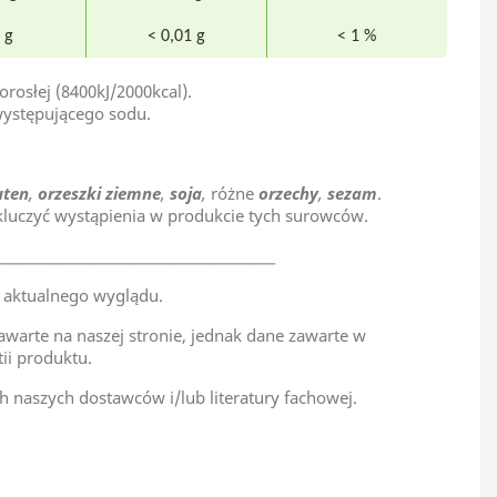
 g
< 0,01 g
< 1 %
rosłej (8400kJ/2000kcal).
występującego sodu.
uten
,
orzeszki ziemne
,
soja
,
różne
orzechy
,
sezam
.
luczyć wystąpienia w produkcie tych surowców.
__________________________________________
 aktualnego wyglądu.
awarte na naszej stronie, jednak dane zawarte w
tii produktu.
h naszych dostawców i/lub literatury fachowej.