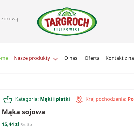
i zdrową
ome
Nasze produkty
O nas
Oferta
Kontakt z n
Ziarna i pestki
Orzechy, pasty i przekąs
Cukry i słodziki
Herbata / kawa
Kategoria:
Mąki i płatki
Kraj pochodzenia:
Po
Przyprawy
Soki
Mąka sojowa
15,44 zł
Brutto