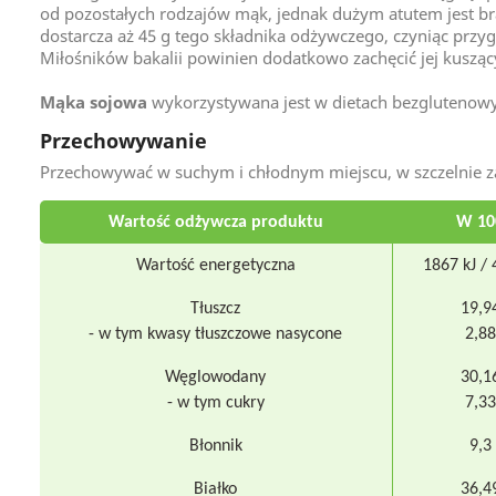
od pozostałych rodzajów mąk, jednak dużym atutem jest bra
dostarcza aż 45 g tego składnika odżywczego, czyniąc prz
Miłośników bakalii powinien dodatkowo zachęcić jej kuszą
Mąka sojowa
wykorzystywana jest w dietach bezglutenow
Przechowywanie
Przechowywać w suchym i chłodnym miejscu, w szczelnie
Wartość odżywcza produktu
W 10
Wartość energetyczna
1867 kJ / 
Tłuszcz
19,9
- w tym kwasy tłuszczowe nasycone
2,88
Węglowodany
30,1
- w tym cukry
7,33
Błonnik
9,3
Białko
36,4