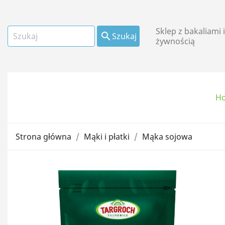
Sklep z bakaliami 

Szukaj
żywnością
H
Owoce suszone i
kandyzowane
Strona główna
Mąki i płatki
Mąka sojowa
Mąki i płatki
Oleje