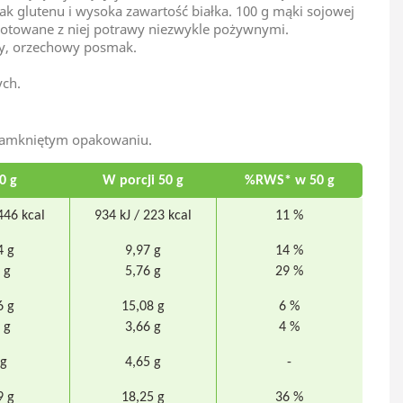
k glutenu i wysoka zawartość białka. 100 g mąki sojowej
ygotowane z niej potrawy niezwykle pożywnymi.
cy, orzechowy posmak.
ych.
 zamkniętym opakowaniu.
0 g
W porcji 50 g
%RWS* w 50 g
446 kcal
934 kJ / 223 kcal
11 %
4 g
9,97 g
14 %
 g
5,76 g
29 %
6 g
15,08 g
6 %
 g
3,66 g
4 %
 g
4,65 g
-
9 g
18,25 g
36 %