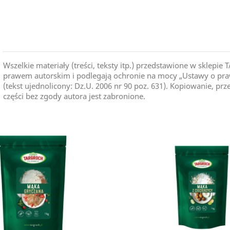
Kraj Pochodzenia
Wszelkie materiały (treści, teksty itp.) przedstawione w skle
prawem autorskim i podlegają ochronie na mocy „Ustawy o praw
(tekst ujednolicony: Dz.U. 2006 nr 90 poz. 631). Kopiowanie, pr
części bez zgody autora jest zabronione.