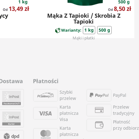
1 kg
500 g
Cena
Cena
13,49 zł
8,50 zł
Od
Od
ycy
Mąka Z Tapioki / Skrobia Z
Tapioki
1 kg
500 g
Warianty:
Mąki i płatki
Dostawa
Płatności
Szybki
PayPal
przelew
Karta
Przelew
płatnicza
tradycyjny
Visa
Płatność
Karta
przy odbior
płatnicza