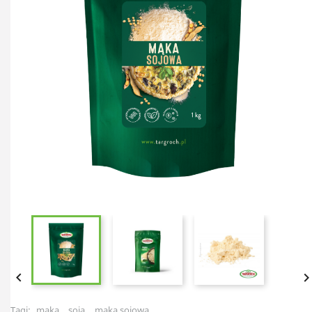

Tagi:
mąka
soja
mąka sojowa