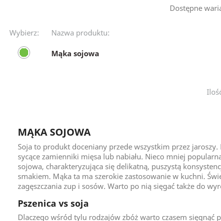
Dostępne wari
Wybierz:
Nazwa produktu:
Mąka sojowa
Iloś
MĄKA SOJOWA
Soja to produkt doceniany przede wszystkim przez jaroszy. P
sycące zamienniki mięsa lub nabiału. Nieco mniej popularna
sojowa, charakteryzująca się delikatną, puszystą konsyste
smakiem. Mąka ta ma szerokie zastosowanie w kuchni. Świ
zagęszczania zup i sosów. Warto po nią sięgać także do w

Pszenica vs soja
Dlaczego wśród tylu rodzajów zbóż warto czasem sięgnąć po