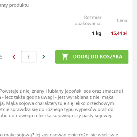
anty produktu
Rozmiar
Cena:
opakowania:
1 kg
15,44 zł
chevron_left
chevron_right

DODAJ DO KOSZYKA
ć:
owstaje z niej znany i lubiany japoński sos oraz smaczne i
 - lecz także godna uwagi - jest wyrabiana z niej mąka
ncją. Mąka sojowa charakteryzuje się lekko orzechowym
etnie sprawdza się do różnego typu wypieków oraz do
yrobu domowego mleczka sojowego czy pasty sojowej.
 mąkę sojową? Jej zastosowanie nie różni się właściwie