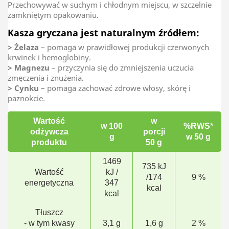
Przechowywać w suchym i chłodnym miejscu, w szczelnie
zamkniętym opakowaniu.
Kasza gryczana
jest naturalnym źródłem:
> Żelaza
– pomaga w prawidłowej produkcji czerwonych
krwinek i hemoglobiny.
> Magnezu
– przyczynia się do zmniejszenia uczucia
zmęczenia i znużenia.
> Cynku
– pomaga zachować zdrowe włosy, skórę i
paznokcie.
Wartość
w
w 100
%RWS*
odżywcza
porcji
g
w 50 g
produktu
50 g
1469
735 kJ
Wartość
kJ /
/174
9 %
energetyczna
347
kcal
kcal
Tłuszcz
- w tym kwasy
3,1 g
1,6 g
2 %