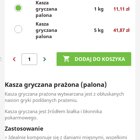
Kasza
gryczana
1 kg
11,11 zł
palona
Kasza
gryczana
5 kg
41,87 zł
palona
chevron_left
chevron_right

DODAJ DO KOSZYKA
ć:
Kasza gryczana prażona (palona)
Kasza gryczana prażona wytwarzana jest z obłuskanych
nasion gryki poddanych prażeniu.
Kasza gryczana jest źródłem białka i błonnika
pokarmowego.
Zastosowanie
> Idealnie komponuje się z daniami mięsnymi, wszelkimi