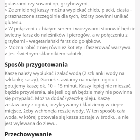
gulaszami czy sosami np. grzybowymi.
> Ze zmielonej kaszy można wypiekać chleb, placki, ciasta –
przeznaczone szczególnie dla tych, którzy powinni unikać
glutenu.
> W połączeniu z białym serem i warzywami stanowić będzie
świetny farsz do naleśników i pierogów, a w połączeniu z
grzybami - wegetariański farsz do gołąbków.
> Można robić z niej również kotlety i faszerować warzywa.
> Jest świetnym składnikiem sałatek.
Sposób przygotowania
Kaszę należy wypłukać i zalać wodą (2 szklanki wody na
szklankę kaszy). Garnek stawiamy na małym ogniu i
gotujemy kaszę ok. 10 – 15 minut. Kaszy lepiej nie mieszać,
będzie przywierała, ale jeśli ogień będzie mały nie powinna
się przypalać. Można dodać łyżeczkę oleju. Kaszę
zestawiamy z ognia, przykrywamy i kładziemy w ciepłe
miejsce, żeby wchłonęła resztę wody. W ten sposób cała
woda, w której gotowała się kasza zostaje w środku, a nie
jest wylewana do zlewu.
Przechowywanie