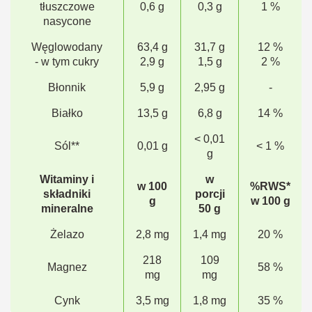
tłuszczowe
0,6 g
0,3 g
1 %
nasycone
Węglowodany
63,4 g
31,7 g
12 %
- w tym cukry
2,9 g
1,5 g
2 %
Błonnik
5,9 g
2,95 g
-
Białko
13,5 g
6,8 g
14 %
< 0,01
Sól**
0,01 g
< 1 %
g
Witaminy i
w
w 100
%RWS*
składniki
porcji
g
w 100 g
mineralne
50 g
Żelazo
2,8 mg
1,4 mg
20 %
218
109
Magnez
58 %
mg
mg
Cynk
3,5 mg
1,8 mg
35 %