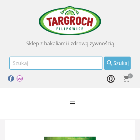
Sklep z bakaliami i zdrową żywnością

Szukaj
0
Facebook
Instagram
shopping_cart
