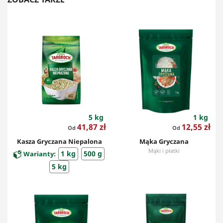
5 kg
1 kg
Cena
Cena
41,87 zł
12,55 zł
Od
Od
Kasza Gryczana Niepalona
Mąka Gryczana
Mąki i płatki
1 kg
500 g
Warianty:
5 kg
Kasze i ryże