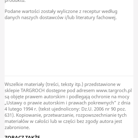
produktu.
Podane wartości zostały wyliczone z receptur według
danych naszych dostawców i/lub literatury fachowej.
TAR-GROCH-FIL Sp.J
Kraj Pochodzenia
Polska
Wszelkie materiały (treści, teksty itp.) przedstawione w
sklepie TARGROCH dostępne pod adresem www.targroch.pl
są objęte prawem autorskim i podlegają ochronie na mocy
„Ustawy o prawie autorskim i prawach pokrewnych” z dnia
4 lutego 1994 r. (tekst ujednolicony: Dz.U. 2006 nr 90 poz.
631). Kopiowanie, przetwarzanie, rozpowszechnianie tych
materiałów w całości lub w części bez zgody autora jest
zabronione.
ZOBACZ TAKŻE