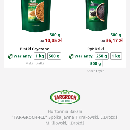
500 g
500 g
Cena
Cena
10,05 zł
36,17 zł
Od
Od
Płatki Gryczane
Ryż Dziki
1 kg
500 g
250 g
1 kg
Warianty:
Warianty:
500 g
Mąki i płatki
Kasze i ryże
Hurtownia Bakalii
"TAR-GROCH-FIL"
Spółka Jawna T.Krakowski, E.Drożdż,
M.Kijowski, J.Drożdż