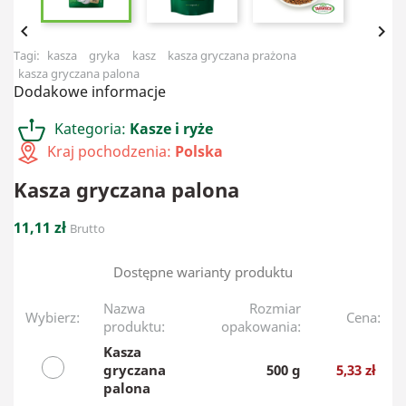


Tagi:
kasza
gryka
kasz
kasza gryczana prażona
kasza gryczana palona
Dodakowe informacje
Kategoria:
Kasze i ryże
Kraj pochodzenia:
Polska
Kasza gryczana palona
11,11 zł
Brutto
Dostępne warianty produktu
Nazwa
Rozmiar
Wybierz:
Cena:
produktu:
opakowania:
Kasza
gryczana
500 g
5,33 zł
palona