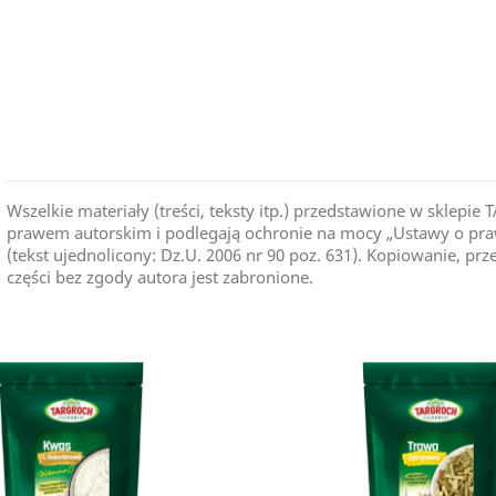
TAR-GROCH-FIL Sp.J
Kraj Pochodzenia
Wszelkie materiały (treści, teksty itp.) przedstawione w skle
prawem autorskim i podlegają ochronie na mocy „Ustawy o praw
(tekst ujednolicony: Dz.U. 2006 nr 90 poz. 631). Kopiowanie, pr
części bez zgody autora jest zabronione.