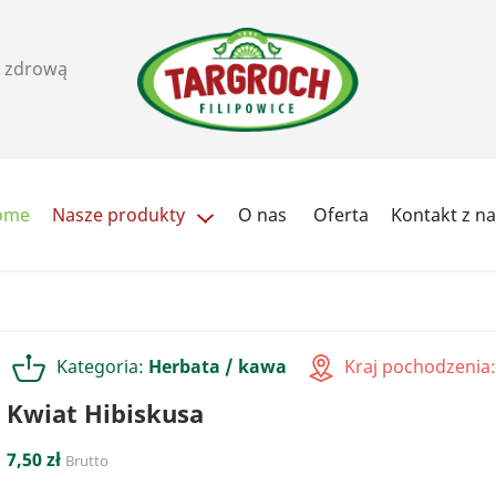
i zdrową
ome
Nasze produkty
O nas
Oferta
Kontakt z n
Ziarna i pestki
Orzechy, pasty i przekąs
Cukry i słodziki
Herbata / kawa
Kategoria:
Herbata / kawa
Kraj pochodzenia
Przyprawy
Soki
Kwiat Hibiskusa
7,50 zł
Brutto