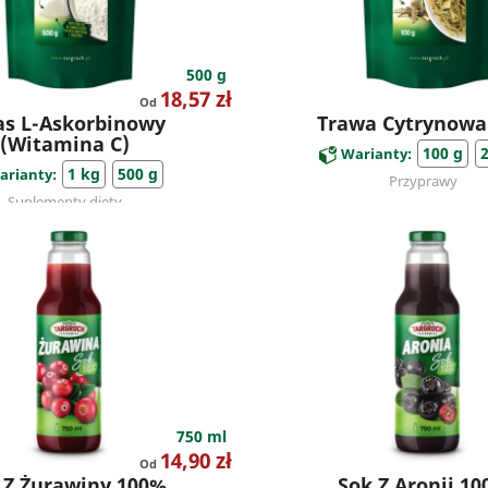
500 g
Cena
18,57 zł
Od
s L-Askorbinowy
Trawa Cytrynowa 
(Witamina C)
100 g
Warianty:
1 kg
500 g
arianty:
Przyprawy
Suplementy diety
750 ml
Cena
14,90 zł
Od
 Z Żurawiny 100%
Sok Z Aronii 1