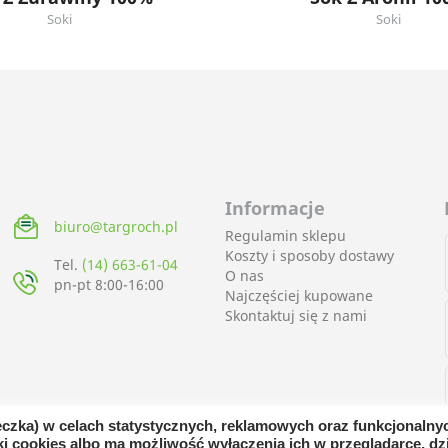
Soki
Soki
Informacje
biuro@targroch.pl
Regulamin sklepu
Koszty i sposoby dostawy
Tel.
(14) 663-61-04
O nas
pn-pt 8:00-16:00
Najczęściej kupowane
Skontaktuj się z nami
teczka) w celach statystycznych, reklamowych oraz funkcjonaln
i cookies albo ma możliwość wyłączenia ich w przeglądarce, dzi