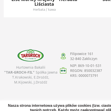
Liściasta
Herbata / kawa
Filipowice 161
32-840
Zakliczyn
NIP: 869-10-01-531
Hurtownia Bakalii
REGON: 850032387
"TAR-GROCH-FIL"
Spółka Jawna
KRS: 0000073791
T.Krakowski, E.Drożdż,
M.Kijowski, J.Drożdż
Nasza strona internetowa używa plików cookies (tzw. cias
twoich potrzeb. Każdy może zaakceptować plik