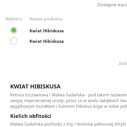
Dostępne wari
Wybierz:
Nazwa produktu:
Kwiat Hibiskusa
Kwiat Hibiskusa
Iloś
KWIAT HIBISKUSA
Ketmia Szczawiowa i Malwa Sudańska - pod takimi nazwami n
swojej nieprzeciętnej urody, przez co w wielu zakątkach św
wyjątkowym kształtem i kolorem hibiskus kryje w sobie jedn
Kielich obfitości
Malwa Sudańska pochodzi z Azji i terenów północnej Afryki 
