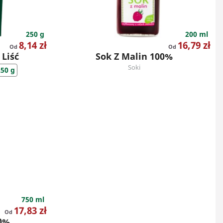
250 g
200 ml
Cena
Cena
8,14 zł
16,79 zł
Od
Od
Liść
Sok Z Malin 100%
Soki
250 g
750 ml
Cena
17,83 zł
Od
00%