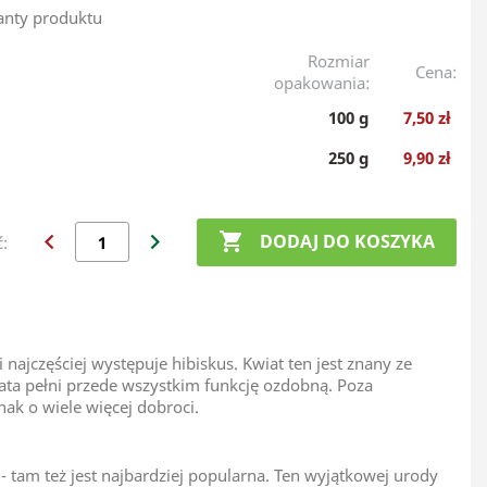
anty produktu
Rozmiar
Cena:
opakowania:
100 g
7,50 zł
250 g
9,90 zł
chevron_left
chevron_right

DODAJ DO KOSZYKA
ć:
ajczęściej występuje hibiskus. Kwiat ten jest znany ze
iata pełni przede wszystkim funkcję ozdobną. Poza
ak o wiele więcej dobroci.
- tam też jest najbardziej popularna. Ten wyjątkowej urody