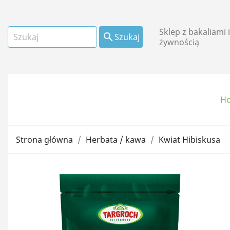
Sklep z bakaliami 

Szukaj
żywnością
H
Owoce suszone i
kandyzowane
Strona główna
Herbata / kawa
Kwiat Hibiskusa
Mąki i płatki
Oleje