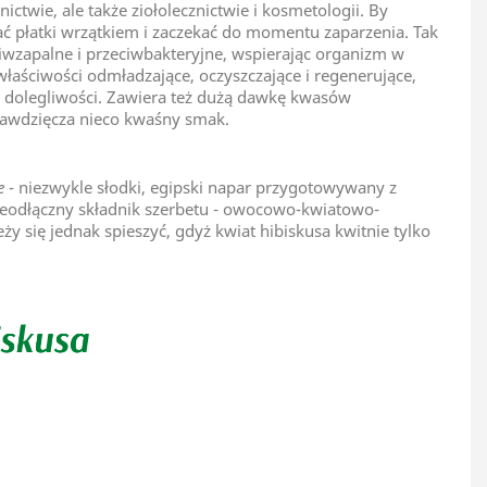
ctwie, ale także ziołolecznictwie i kosmetologii. By
ać płatki wrzątkiem i zaczekać do momentu zaparzenia. Tak
iwzapalne i przeciwbakteryjne, wspierając organizm w
łaściwości odmładzające, oczyszczające i regenerujące,
 dolegliwości. Zawiera też dużą dawkę kwasów
 zawdzięcza nieco kwaśny smak.
e
- niezwykle słodki, egipski napar przygotowywany z
nieodłączny składnik szerbetu - owocowo-kwiatowo-
y się jednak spieszyć, gdyż kwiat hibiskusa kwitnie tylko