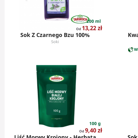
200 ml
Cena
13,22 zł
Od
Sok Z Czarnego Bzu 100%
Kwa
Soki
W
100 g
Cena
9,40 zł
Od
Liść Morwy Krojony - Herbata
Sok