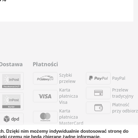
Dostawa
Płatności
Szybki
PayPal
przelew
Karta
Przelew
płatnicza
tradycyjny
Visa
Płatność
Karta
przy odbior
płatnicza
MasterCard
ych. Dzięki nim możemy indywidualnie dostosować stronę do
ęki czemu nie będą zbierane żadne informacje.