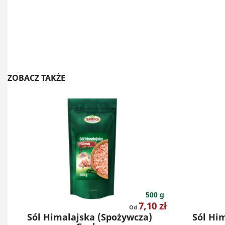
ZOBACZ TAKŻE
500 g
Cena
7,10 zł
Od
Sól Himalajska (spożywcza)
Sól Hi