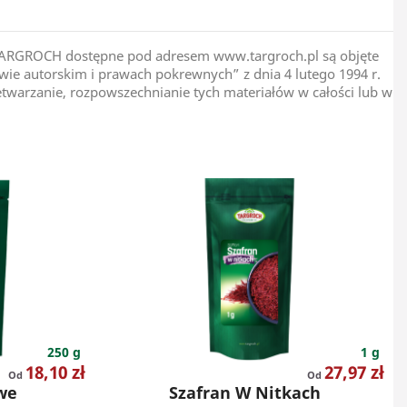
pie TARGROCH dostępne pod adresem www.targroch.pl są objęte
ie autorskim i prawach pokrewnych” z dnia 4 lutego 1994 r.
zetwarzanie, rozpowszechnianie tych materiałów w całości lub w
250 g
1 g
Cena
Cena
18,10 zł
27,97 zł
Od
Od
we
Szafran W Nitkach