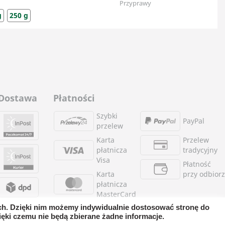
Przyprawy
g
250 g
Dostawa
Płatności
Szybki
PayPal
przelew
Karta
Przelew
płatnicza
tradycyjny
Visa
Płatność
Karta
przy odbior
płatnicza
MasterCard
ych. Dzięki nim możemy indywidualnie dostosować stronę do
ęki czemu nie będą zbierane żadne informacje.