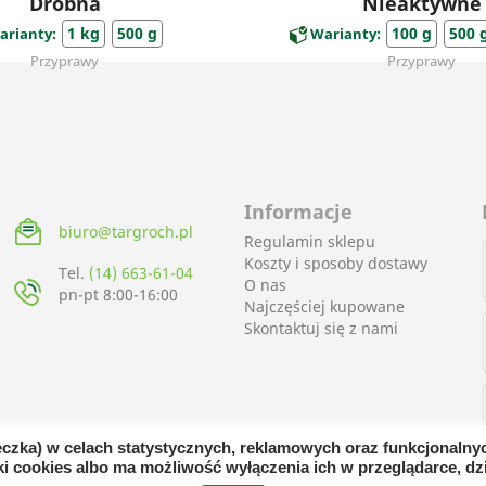
Drobna
Nieaktywne
1 kg
500 g
100 g
500 
arianty:
Warianty:
Przyprawy
Przyprawy
Informacje
biuro@targroch.pl
Regulamin sklepu
Koszty i sposoby dostawy
Tel.
(14) 663-61-04
O nas
pn-pt 8:00-16:00
Najczęściej kupowane
Skontaktuj się z nami
teczka) w celach statystycznych, reklamowych oraz funkcjonaln
i cookies albo ma możliwość wyłączenia ich w przeglądarce, dzi