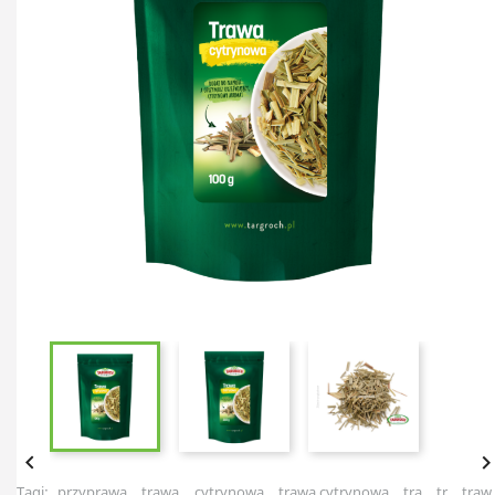

Tagi:
przyprawa
trawa
cytrynowa
trawa cytrynowa
tra
tr
traw