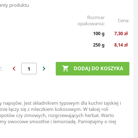
anty produktu
Rozmiar
Cena:
opakowania:
100 g
7,30 zł
250 g
8,14 zł
chevron_left
chevron_right

DODAJ DO KOSZYKA
ć:
apojów. Jest składnikiem typowym dla kuchni tajskiej i
etnie łączy się z mleczkiem kokosowym. W takiej roli
ompotów czy zimowych, rozgrzewających herbat. Warto
jemy owocowe smoothie i lemoniadę. Pamiętajmy o niej