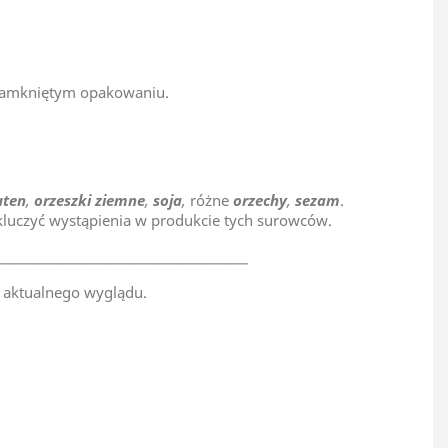
 zamkniętym opakowaniu.
uten
,
orzeszki ziemne
,
soja
,
różne
orzechy
,
sezam
.
luczyć wystąpienia w produkcie tych surowców.
__________________________________________
 aktualnego wyglądu.
Egipt