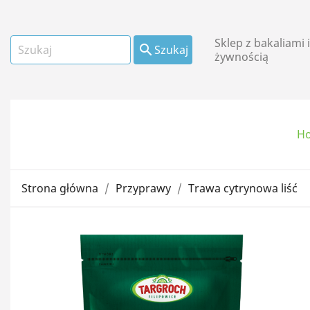
Sklep z bakaliami 

Szukaj
żywnością
H
Owoce suszone i
kandyzowane
Strona główna
Przyprawy
Trawa cytrynowa liść
Mąki i płatki
Oleje