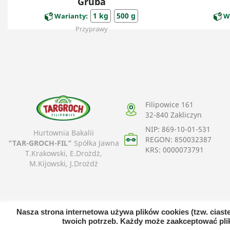
Gruba
1 kg
500 g
Warianty:
W
Przyprawy
Filipowice 161
32-840
Zakliczyn
NIP: 869-10-01-531
Hurtownia Bakalii
REGON: 850032387
"TAR-GROCH-FIL"
Spółka Jawna
KRS: 0000073791
T.Krakowski, E.Drożdż,
M.Kijowski, J.Drożdż
Nasza strona internetowa używa plików cookies (tzw. cias
twoich potrzeb. Każdy może zaakceptować plik