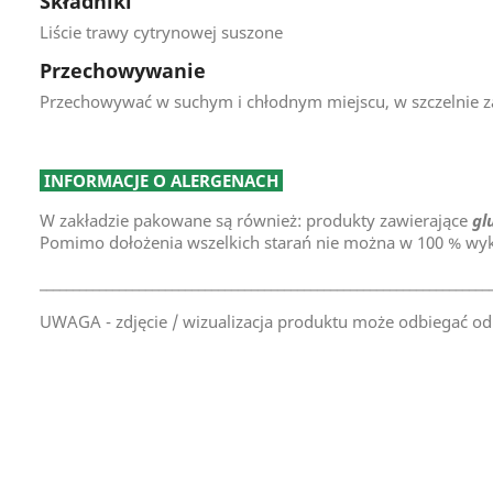
Składniki
Liście trawy cytrynowej suszone
Przechowywanie
Przechowywać w suchym i chłodnym miejscu, w szczelnie
INFORMACJE O ALERGENACH
W zakładzie pakowane są również: produkty zawierające
gl
Pomimo dołożenia wszelkich starań nie można w 100 % wyk
____________________________________________________________________
UWAGA - zdjęcie / wizualizacja produktu może odbiegać od
TAR-GROCH-FIL Sp.J
Kraj Pochodzenia