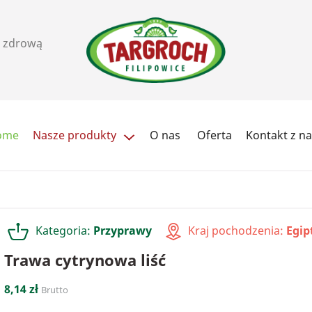
i zdrową
ome
Nasze produkty
O nas
Oferta
Kontakt z n
Ziarna i pestki
Orzechy, pasty i przekąs
Cukry i słodziki
Herbata / kawa
Kategoria:
Przyprawy
Kraj pochodzenia:
Egip
Przyprawy
Soki
Trawa cytrynowa liść
8,14 zł
Brutto