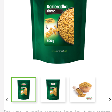

Tagi:
ziarno
kozieradka
przyprawa
kozie
koz
kozieradka ziarno