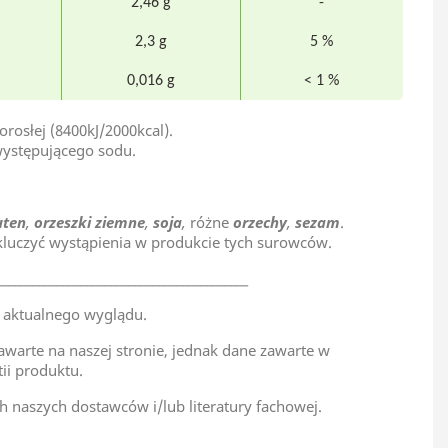
2,46 g
-
2,3 g
5 %
0,016 g
< 1 %
rosłej (8400kJ/2000kcal).
występującego sodu.
uten
,
orzeszki ziemne
,
soja
,
różne
orzechy
,
sezam
.
luczyć wystąpienia w produkcie tych surowców.
__________________________________________
 aktualnego wyglądu.
awarte na naszej stronie, jednak dane zawarte w
tii produktu.
h naszych dostawców i/lub literatury fachowej.