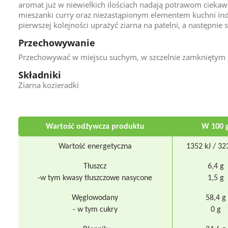
aromat już w niewielkich ilościach nadają potrawom ciek
mieszanki curry oraz niezastąpionym elementem kuchni indy
pierwszej kolejności uprażyć ziarna na patelni, a następnie
Przechowywanie
Przechowywać w miejscu suchym, w szczelnie zamkniętym
Składniki
Ziarna kozieradki
Wartość odżywcza produktu
W 100 
Wartość energetyczna
1352 kJ / 32
Tłuszcz
6,4 g
-w tym kwasy tłuszczowe nasycone
1,5 g
Węglowodany
58,4 g
- w tym cukry
0 g