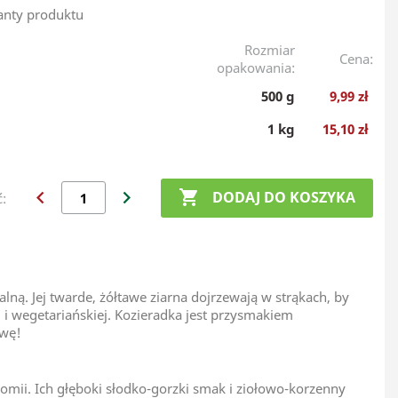
anty produktu
Rozmiar
Cena:
opakowania:
500 g
9,99 zł
1 kg
15,10 zł
chevron_left
chevron_right

DODAJ DO KOSZYKA
ć:
alną. Jej twarde, żółtawe ziarna dojrzewają w strąkach, by
 i wegetariańskiej. Kozieradka jest przysmakiem
zwę!
omii. Ich głęboki słodko-gorzki smak i ziołowo-korzenny