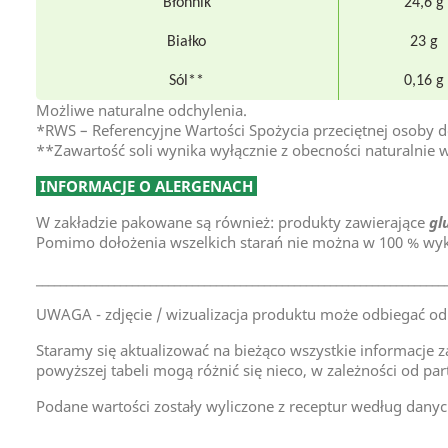
Błonnik
24,6 g
Białko
23 g
Sól**
0,16 g
Możliwe naturalne odchylenia.
*RWS – Referencyjne Wartości Spożycia przeciętnej osoby do
**Zawartość soli wynika wyłącznie z obecności naturalnie 
INFORMACJE O ALERGENACH
W zakładzie pakowane są również: produkty zawierające
gl
Pomimo dołożenia wszelkich starań nie można w 100 % wyk
____________________________________________________________________
UWAGA - zdjęcie / wizualizacja produktu może odbiegać od
Staramy się aktualizować na bieżąco wszystkie informacje z
powyższej tabeli mogą różnić się nieco, w zależności od par
Podane wartości zostały wyliczone z receptur według danyc
TAR-GROCH-FIL Sp.J