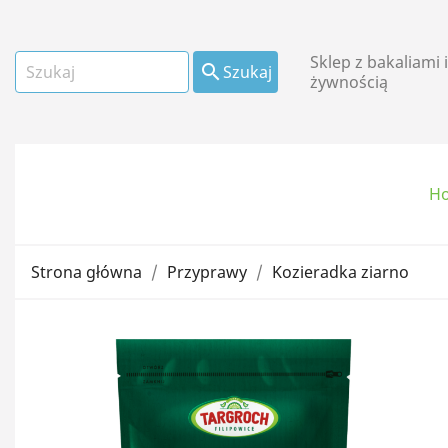
Sklep z bakaliami 

Szukaj
żywnością
H
Owoce suszone i
kandyzowane
Strona główna
Przyprawy
Kozieradka ziarno
Mąki i płatki
Oleje