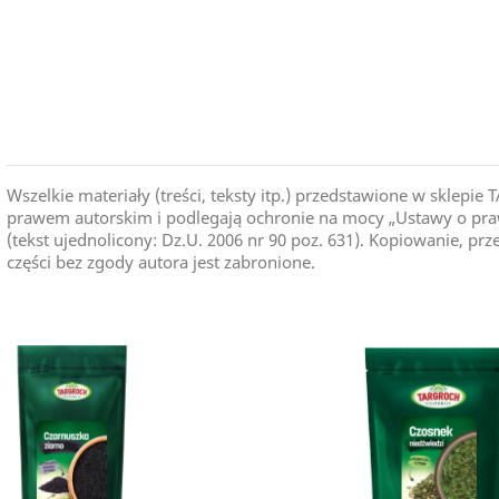
Kraj Pochodzenia
Wszelkie materiały (treści, teksty itp.) przedstawione w skle
prawem autorskim i podlegają ochronie na mocy „Ustawy o praw
(tekst ujednolicony: Dz.U. 2006 nr 90 poz. 631). Kopiowanie, pr
części bez zgody autora jest zabronione.