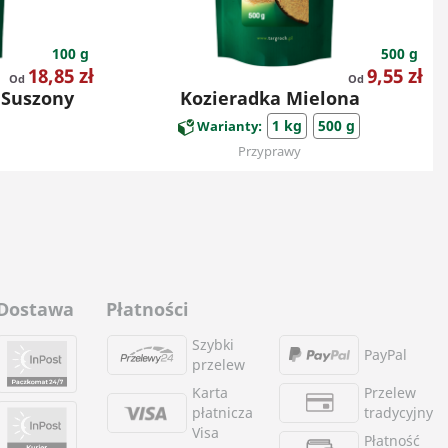
100 g
500 g
Cena
Cena
18,85 zł
9,55 zł
Od
Od
 Suszony
Kozieradka Mielona
1 kg
500 g
Warianty:
Przyprawy
Dostawa
Płatności
Szybki
PayPal
przelew
Karta
Przelew
płatnicza
tradycyjny
Visa
Płatność