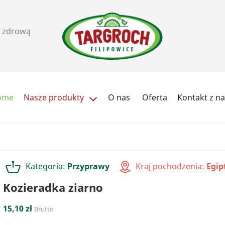
i zdrową
ome
Nasze produkty
O nas
Oferta
Kontakt z n
Ziarna i pestki
Orzechy, pasty i przekąs
Cukry i słodziki
Herbata / kawa
Kategoria:
Przyprawy
Kraj pochodzenia:
Egip
Przyprawy
Soki
Kozieradka ziarno
15,10 zł
Brutto