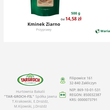
500 g
Cena
14,58 zł
Od
Kminek Ziarno
Przyprawy
Waria
Filipowice 161
32-840
Zakliczyn
NIP: 869-10-01-531
Hurtownia Bakalii
REGON: 850032387
"TAR-GROCH-FIL"
Spółka Jawna
KRS: 0000073791
T.Krakowski, E.Drożdż,
M.Kijowski, J.Drożdż