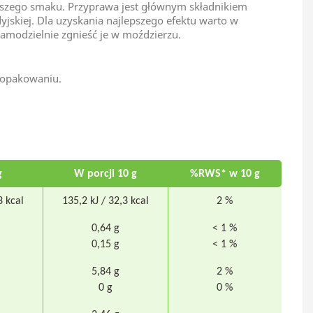
awszego smaku. Przyprawa jest głównym składnikiem
jskiej. Dla uzyskania najlepszego efektu warto w
 samodzielnie zgnieść je w moździerzu.
 opakowaniu.
g
W porcji 10 g
%RWS* w 10 g
3 kcal
135,2 kJ / 32,3 kcal
2 %
0,64 g
< 1 %
0,15 g
< 1 %
5,84 g
2 %
0 g
0 %