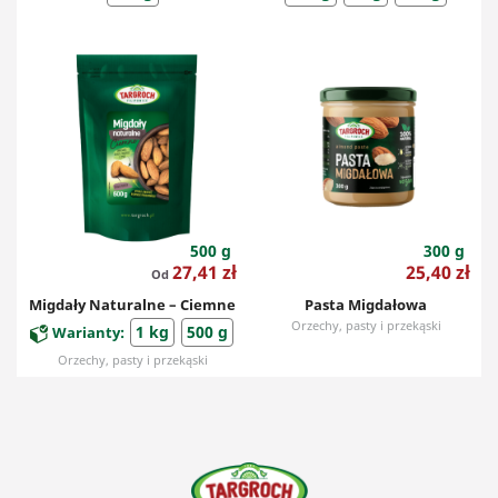
Orzechy, pasty i przekąski
Orzechy, pasty i przekąski
500 g
300 g
Cena
Cena
27,41 zł
25,40 zł
Od
Migdały Naturalne – Ciemne
Pasta Migdałowa
Orzechy, pasty i przekąski
1 kg
500 g
Warianty:
Orzechy, pasty i przekąski