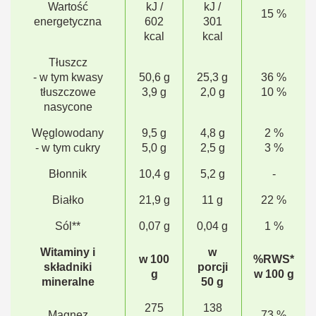
Wartość
kJ /
kJ /
15 %
energetyczna
602
301
kcal
kcal
Tłuszcz
- w tym kwasy
50,6 g
25,3 g
36 %
tłuszczowe
3,9 g
2,0 g
10 %
nasycone
Węglowodany
9,5 g
4,8 g
2 %
- w tym cukry
5,0 g
2,5 g
3 %
Błonnik
10,4 g
5,2 g
-
Białko
21,9 g
11 g
22 %
Sól**
0,07 g
0,04 g
1 %
Witaminy i
w
w 100
%RWS*
składniki
porcji
g
w 100 g
mineralne
50 g
275
138
Magnez
73 %