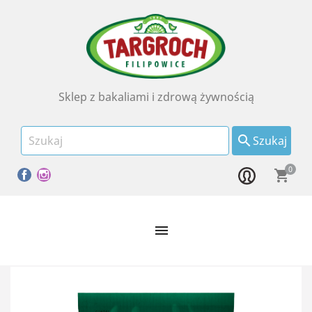
Sklep z bakaliami i zdrową żywnością

Szukaj
0
Facebook
Instagram
shopping_cart
