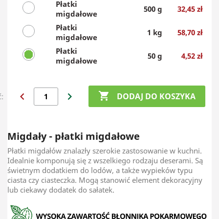
Płatki
500 g
32,45 zł
migdałowe
Płatki
1 kg
58,70 zł
migdałowe
Płatki
50 g
4,52 zł
migdałowe
chevron_left
chevron_right

DODAJ DO KOSZYKA
ć:
Migdały - płatki migdałowe
Płatki migda
łów
znalazły szerokie zastosowanie w kuchni.
Idealnie komponują się z wszelkiego rodzaju deserami. Są
świetnym dodatkiem do lodów, a także wypieków typu
ciasta czy ciasteczka. Mogą stanowić element dekoracyjny
lub ciekawy dodatek do sałatek.