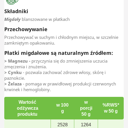
Składniki
Migdały
blanszowane w płatkach
Przechowywanie
Przechowywać w suchym i chłodnym miejscu, w szczelnie
zamkniętym opakowaniu.
Płatki migdałowe są naturalnym źródłem:
> Magnezu -
przyczynia się do zmniejszenia uczucia
zmęczenia i znużenia.
> Cynku
- pozwala zachować zdrowe włosy, skórę i
paznokcie.
> Żelaza
- pomaga w prawidłowej produkcji czerwonych
krwinek i hemoglobiny.
Wartość
w
w 100
%RWS*
odżywcza
porcji
g
w 50 g
produktu
50 g
2528
1264