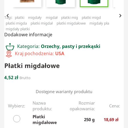


Tagi:
płatki
migdały
migdał
płatki mig
płatki migd
płatki migda
płatki migdał
płatki migdałowe
migdały pła
migdały płatki
Dodakowe informacje
Kategoria:
Orzechy, pasty i przekąski
Kraj pochodzenia:
USA
Płatki migdałowe
4,52 zł
Brutto
Dostępne warianty produktu
Nazwa
Rozmiar
Wybierz:
Cena:
produktu:
opakowania:
Płatki
250 g
18,69 zł
migdałowe