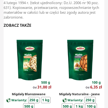
4 lutego 1994 r. (tekst ujednolicony: Dz.U. 2006 nr 90 poz.
631). Kopiowanie, przetwarzanie, rozpowszechnianie tych
materiałów w całości lub w części bez zgody autora jest
zabronione.
ZOBACZ TAKŻE
500 g
100 g
Cena
Cena
31,00 zł
6,35 zł
Od
Od
Migdały Blanszowane
Migdały Naturalne - Jasne
250 g
1 kg
250 g
Warianty:
Warianty:
500 g
500 g
1 kg
100 g