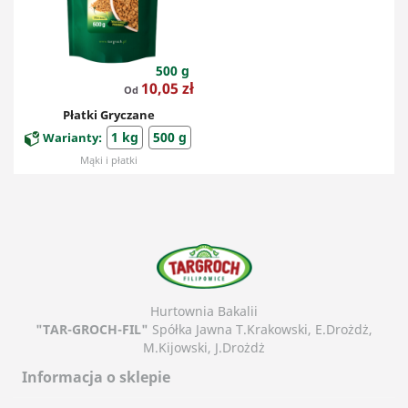
500 g
Cena
10,05 zł
Od
Płatki Gryczane
1 kg
500 g
Warianty:
Mąki i płatki
Hurtownia Bakalii
"TAR-GROCH-FIL"
Spółka Jawna T.Krakowski, E.Drożdż,
M.Kijowski, J.Drożdż
Informacja o sklepie