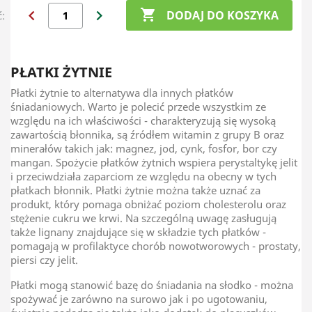
chevron_left
chevron_right

DODAJ DO KOSZYKA
ć:
PŁATKI ŻYTNIE
Płatki żytnie to alternatywa dla innych płatków
śniadaniowych. Warto je polecić przede wszystkim ze
względu na ich właściwości - charakteryzują się wysoką
zawartością błonnika, są źródłem witamin z grupy B oraz
minerałów takich jak: magnez, jod, cynk, fosfor, bor czy
mangan. Spożycie płatków żytnich wspiera perystaltykę jelit
i przeciwdziała zaparciom ze względu na obecny w tych
płatkach błonnik. Płatki żytnie można także uznać za
produkt, który pomaga obniżać poziom cholesterolu oraz
stężenie cukru we krwi. Na szczególną uwagę zasługują
także lignany znajdujące się w składzie tych płatków -
pomagają w profilaktyce chorób nowotworowych - prostaty,
piersi czy jelit.
Płatki mogą stanowić bazę do śniadania na słodko - można
spożywać je zarówno na surowo jak i po ugotowaniu,