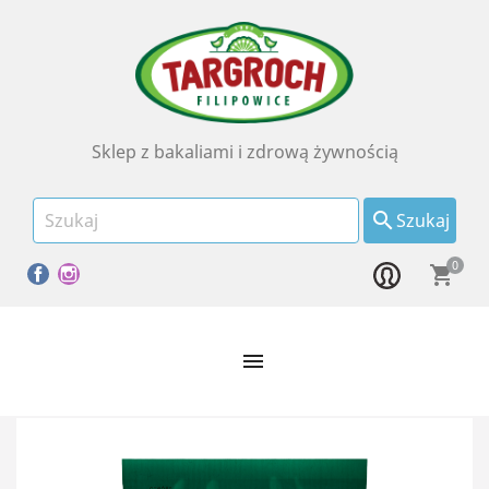
Sklep z bakaliami i zdrową żywnością

Szukaj
0
Facebook
Instagram
shopping_cart
