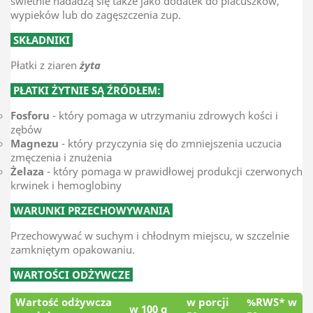
świetnie nadadzą się także jako dodatek do placuszków,
wypieków lub do zagęszczenia zup.
SKŁADNIKI
Płatki z ziaren
żyta
PŁATKI ŻYTNIE SĄ ŹRÓDŁEM:
Fosforu
- który pomaga w utrzymaniu zdrowych kości i
zębów
Magnezu
- który przyczynia się do zmniejszenia uczucia
zmęczenia i znużenia
Żelaza
- który pomaga w prawidłowej produkcji czerwonych
krwinek i hemoglobiny
WARUNKI PRZECHOWYWANIA
Przechowywać w suchym i chłodnym miejscu, w szczelnie
zamkniętym opakowaniu.
WARTOŚCI ODŻYWCZE
Wartość odżywcza
w porcji
%RWS* w
w 100 g