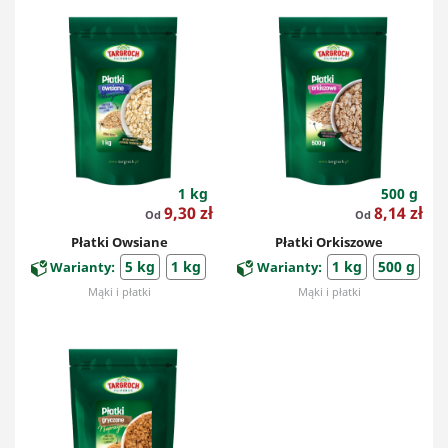
1 kg
500 g
Cena
Cena
9,30 zł
8,14 zł
Od
Od
Płatki Owsiane
Płatki Orkiszowe
5 kg
1 kg
1 kg
500 g
Warianty:
Warianty:
Mąki i płatki
Mąki i płatki