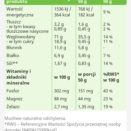
produktu
50 g
50 g
Wartość
1536 kJ /
768 kJ /
9 %
energetyczna
364 kcal
182 kcal
Tłuszcz
3,2 g
1,6 g
2 %
- w tym kwasy
0,89 g
0,45 g
2 %
tłuszczowe nasycone
Węglowodany
71 g
35,5 g
14 %
- w tym cukry
18,9 g
9,45 g
11 %
Błonnik
11,6 g
5,8 g
-
Białko
6,9 g
3,45 g
7 %
Sól**
1,67 g
0,83 g
14 %
Witaminy i
w porcji
%RWS*
składniki
w 100 g
50 g
w 100 g
mineralne
Fosfor
302 mg
151 mg
43 %
Magnez
88 mg
44 mg
23 %
Żelazo
2,7 mg
1,35 mg
19 %
Możliwe naturalne odchylenia.
*RWS – Referencyjne Wartości Spożycia przeciętnej osoby
dorosłej (8400kJ/2000kcal).