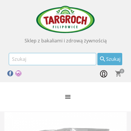
Sklep z bakaliami i zdrową żywnością

Szukaj
0
Facebook
Instagram
shopping_cart
