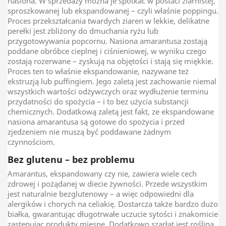
nasiona. W sprzedaży można je spotkać w postaci ziarnistej,
sproszkowanej lub ekspandowanej – czyli właśnie poppingu.
Proces przekształcania twardych ziaren w lekkie, delikatne
perełki jest zbliżony do dmuchania ryżu lub
przygotowywania popcornu. Nasiona amarantusa zostają
poddane obróbce cieplnej i ciśnieniowej, w wyniku czego
zostają rozerwane – zyskują na objętości i stają się miękkie.
Proces ten to właśnie ekspandowanie, nazywane też
ekstruzją lub puffingiem. Jego zaletą jest zachowanie niemal
wszystkich wartości odżywczych oraz wydłużenie terminu
przydatności do spożycia – i to bez użycia substancji
chemicznych. Dodatkową zaletą jest fakt, ze ekspandowane
nasiona amarantusa są gotowe do spożycia i przed
zjedzeniem nie muszą być poddawane żadnym
czynnościom.
Bez glutenu – bez problemu
Amarantus, ekspandowany czy nie, zawiera wiele cech
zdrowej i pożądanej w diecie żywności. Przede wszystkim
jest naturalnie bezglutenowy – a więc odpowiedni dla
alergików i chorych na celiakię. Dostarcza także bardzo dużo
białka, gwarantując długotrwałe uczucie sytości i znakomicie
zastępując produkty mięsne. Dodatkowo szarłat jest rośliną