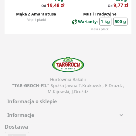
Cena
Cena
19,48 zł
9,77 zł
Od
Od
Mąka Z Amarantusa
Musli Tradycyjne
Mąki i płatki
1 kg
500 g
Warianty:
Mąki i płatki
Hurtownia Bakalii
"TAR-GROCH-FIL"
Spółka Jawna T.Krakowski, E.Drożdż,
M.Kijowski, J.Drożdż
Informacja o sklepie
Informacje

Dostawa