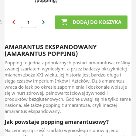
(popping)
chevron_left
chevron_right

DODAJ DO KOSZYKA
ć:
AMARANTUS EKSPANDOWANY
(AMARANTUS POPPING)
Popping to jedna z popularnych postaci amarantusa, rośliny
zwanej szarłatem wyniosłym, a przez badaczy okrzykniętej
mianem zboża XXI wieku. Jej historia jest bardzo długa i
sięga czasów imperium Inków i Azteków. Dziś amarantus
wraca do łask po okresie zapomnienia i doskonale wpisuje
się w nurt zdrowej, pełnowartościowej żywności i
produktów bezglutenowych. Godne uwagi są nie tylko same
nasiona, ale także popping z amarantusa, czyli inaczej
amarantus ekspandowany.
Jak powstaje popping amarantusowy?
Najcenniejszą część szarłatu wyniosłego stanowią jego