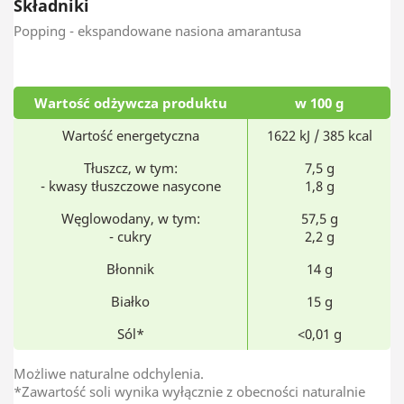
Składniki
Popping - ekspandowane nasiona amarantusa
Wartość odżywcza produktu
w 100 g
Wartość energetyczna
1622 kJ / 385 kcal
Tłuszcz, w tym:
7,5 g
- kwasy tłuszczowe nasycone
1,8 g
Węglowodany, w tym:
57,5 g
- cukry
2,2 g
Błonnik
14 g
Białko
15 g
Sól*
<0,01 g
Możliwe naturalne odchylenia.
*Zawartość soli wynika wyłącznie z obecności naturalnie