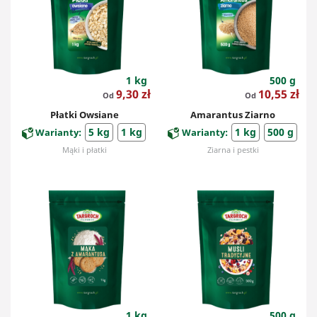
1 kg
500 g
Cena
Cena
9,30 zł
10,55 zł
Od
Od
Płatki Owsiane
Amarantus Ziarno
5 kg
1 kg
1 kg
500 g
Warianty:
Warianty:
Mąki i płatki
Ziarna i pestki
1 kg
500 g