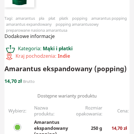
Tagi:
amarantus
pła
płat
płatk
popping
amarantus popping
amarantus expandowany
popping amarantusowy
preparowane nasiona amarantusa
Dodakowe informacje
Kategoria:
Mąki i płatki
Kraj pochodzenia:
Indie
Amarantus ekspandowany (popping)
14,70 zł
Brutto
Dostępne warianty produktu
Nazwa
Rozmiar
Wybierz:
Cena:
produktu:
opakowania:
Amarantus
ekspandowany
250 g
14,70 zł