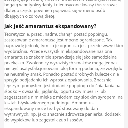
bogatą w antyoksydanty i nienasycone kwasy tłuszczowe,
dlatego często powinien pojawiać się w menu osób
dbających o zdrową dietę.
Jak jeść amarantus ekspandowany?
Teoretycznie, przez „nadmuchaną” postać poppingu,
zastosowanie amarantusa jest mocno ograniczone. Tak
naprawdę jednak, tym co je ogranicza jest przede wszystkim
wyobraźnia. Przede wszystkim ekspandowane nasiona
amarantusa znakomicie sprawdzają się jako samodzielna
przekąska. Zwolennicy wyrazistych smaków mogą jednak
nie być usatysfakcjonowani taką formą podania, ze względu
na neutralny smak. Ponadto postać drobnych kuleczek nie
sprzyja podjadaniu ich wprost z opakowania. Znacznie
lepszym pomysłem jest dodanie poppingu do śniadania na
słodko – owsianki, jaglanki, jogurtu czy muesli - lub
zagęszczenie nim mleka z miodem czy słodkim syropem, na
kształt błyskawicznego puddingu. Amarantus
ekspandowany może też być stosowany do dań
wytrawnych, np. jako znacznie zdrowsza panierka, dodatek
do wypieków lub zagęstnik zup i sosów.