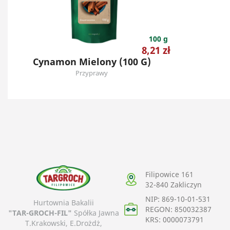
100 g
Cena
8,21 zł
Cynamon Mielony (100 G)
Przyprawy
Filipowice 161
32-840
Zakliczyn
NIP: 869-10-01-531
Hurtownia Bakalii
REGON: 850032387
"TAR-GROCH-FIL"
Spółka Jawna
KRS: 0000073791
T.Krakowski, E.Drożdż,