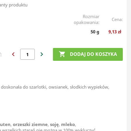
anty produktu
Rozmiar
Cena:
opakowania:
50 g
9,13 zł
chevron_left
chevron_right

DODAJ DO KOSZYKA
ć:
doskonała do szarlotki, owsianek, słodkich wypieków,
luten
,
orzeszki ziemne
,
soję
,
mleko
,
 wszelkich starań nie można w 100% wykluczyć