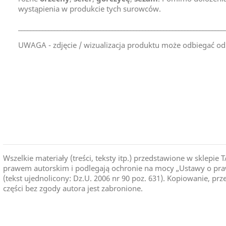
wystąpienia w produkcie tych surowców.
____________________________________________________________________
UWAGA - zdjęcie / wizualizacja produktu może odbiegać od
Kraj Pochodzenia
Wszelkie materiały (treści, teksty itp.) przedstawione w skle
prawem autorskim i podlegają ochronie na mocy „Ustawy o praw
(tekst ujednolicony: Dz.U. 2006 nr 90 poz. 631). Kopiowanie, pr
części bez zgody autora jest zabronione.