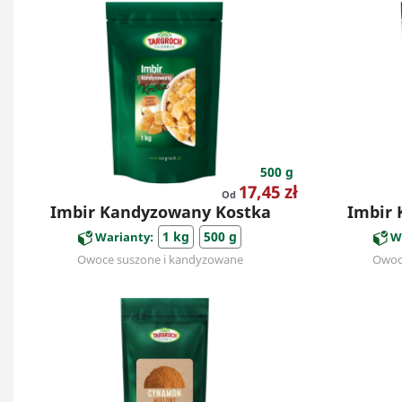
500 g
Cena
17,45 zł
Od
Imbir Kandyzowany Kostka
Imbir 
1 kg
500 g
Warianty:
W
Owoce suszone i kandyzowane
Owoc