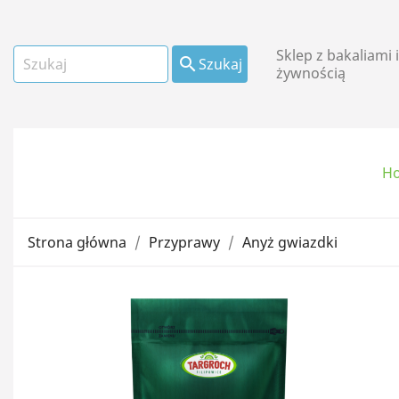
Sklep z bakaliami 

Szukaj
żywnością
H
Owoce suszone i
kandyzowane
Strona główna
Przyprawy
Anyż gwiazdki
Mąki i płatki
Oleje