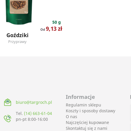
50 g
Cena
9,13 zł
Od
Goździki
Przyprawy
Informacje
biuro@targroch.pl
Regulamin sklepu
Koszty i sposoby dostawy
Tel.
(14) 663-61-04
O nas
pn-pt 8:00-16:00
Najczęściej kupowane
Skontaktuj się z nami