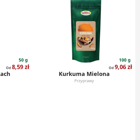
50 g
100 g
Cena
Cena
8,59 zł
9,06 zł
Od
Od
kach
Kurkuma Mielona
Przyprawy