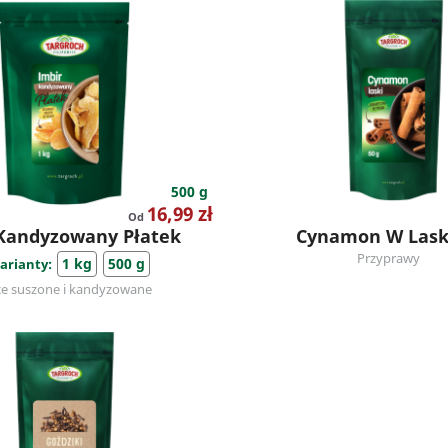
500 g
Cena
16,99 zł
Od
Kandyzowany Płatek
Cynamon W Las
Przyprawy
1 kg
500 g
arianty:
e suszone i kandyzowane