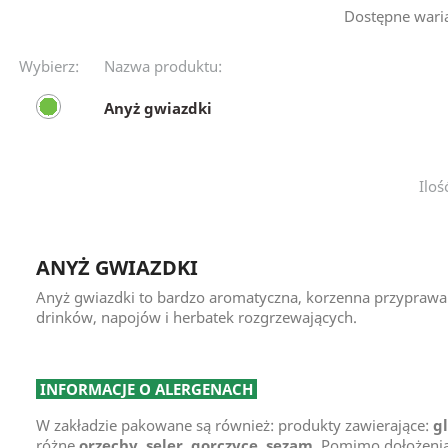
Dostępne wari
Wybierz:
Nazwa produktu:
Anyż gwiazdki
Iloś
ANYŻ GWIAZDKI
Anyż gwiazdki to bardzo aromatyczna, korzenna przyprawa 
drinków, napojów i herbatek rozgrzewających.
INFORMACJE O ALERGENACH
W zakładzie pakowane są również: produkty zawierające:
g
różne
orzechy
,
seler
,
gorczycę
,
sezam
. Pomimo dołożenia