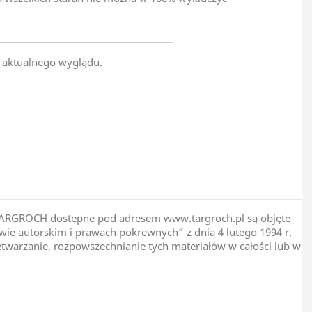
__________________________________________
 aktualnego wyglądu.
Wietnam
pie TARGROCH dostępne pod adresem www.targroch.pl są objęte
ie autorskim i prawach pokrewnych” z dnia 4 lutego 1994 r.
zetwarzanie, rozpowszechnianie tych materiałów w całości lub w