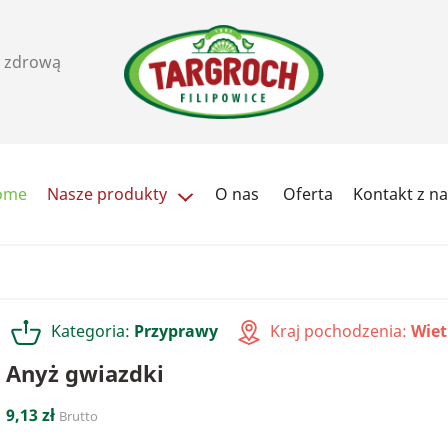
i zdrową
ome
Nasze produkty
O nas
Oferta
Kontakt z n
Ziarna i pestki
Orzechy, pasty i przekąs
Cukry i słodziki
Herbata / kawa
Kategoria:
Przyprawy
Kraj pochodzenia:
Wie
Przyprawy
Soki
Anyż gwiazdki
9,13 zł
Brutto