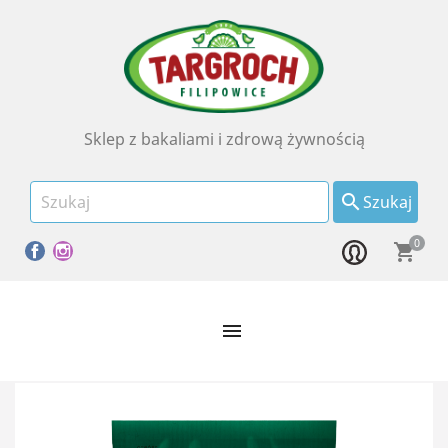
Sklep z bakaliami i zdrową żywnością

Szukaj
0
Facebook
Instagram
shopping_cart
