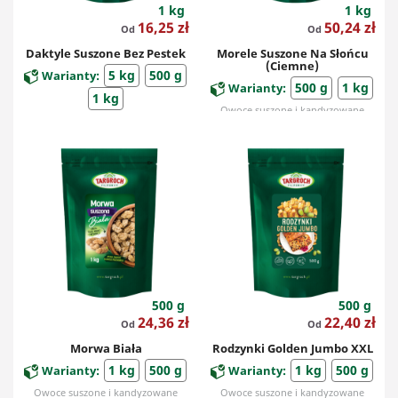
1 kg
1 kg
Cena
Cena
16,25 zł
50,24 zł
Od
Od
Daktyle Suszone Bez Pestek
Morele Suszone Na Słońcu
(ciemne)
5 kg
500 g
Warianty:
500 g
1 kg
Warianty:
1 kg
Owoce suszone i kandyzowane
Owoce suszone i kandyzowane
500 g
500 g
Cena
Cena
24,36 zł
22,40 zł
Od
Od
Morwa Biała
Rodzynki Golden Jumbo XXL
1 kg
500 g
1 kg
500 g
Warianty:
Warianty:
Owoce suszone i kandyzowane
Owoce suszone i kandyzowane