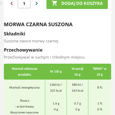
chevron_left
chevron_right

DODAJ DO KOSZYKA
ć:
MORWA CZARNA SUSZONA
Składniki
Suszone owoce morwy czarnej
Przechowywanie
Przechowywać w suchym i chłodnym miejscu.
Wartość odżywcza
W porcji
%RWS* w
W 100 g
produktu
50 g
50 g
1360 kJ /
680 kJ /
Wartość energetyczna
8 %
325 kcal
163 kcal
Tłuszcz
1,4 g
0,7 g
1 %
- w tym kwasy
0 g
0 g
0 %
tłuszczowe nasycone