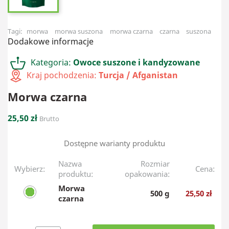
Tagi:
morwa
morwa suszona
morwa czarna
czarna
suszona
Dodakowe informacje
Kategoria:
Owoce suszone i kandyzowane
Kraj pochodzenia:
Turcja / Afganistan
Morwa czarna
25,50 zł
Brutto
Dostępne warianty produktu
Nazwa
Rozmiar
Wybierz:
Cena:
produktu:
opakowania:
Morwa
500 g
25,50 zł
czarna