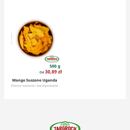
500 g
Cena
30,89 zł
Od
Mango Suszone Uganda
Owoce suszone i kandyzowane