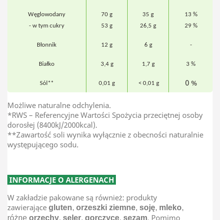
Węglowodany
70 g
35 g
13 %
- w tym cukry
53 g
26,5 g
29 %
Błonnik
12 g
6 g
-
Białko
3,4 g
1,7 g
3 %
0 %
Sól**
0,01 g
< 0,01 g
Możliwe naturalne odchylenia.
*RWS – Referencyjne Wartości Spożycia przeciętnej osoby
dorosłej (8400kJ/2000kcal).
**Zawartość soli wynika wyłącznie z obecności naturalnie
występującego sodu.
INFORMACJE O ALERGENACH
W zakładzie pakowane są również: produkty
zawierające
gluten
,
orzeszki ziemne
,
soję
,
mleko
,
. Pomimo
różne
orzechy
,
seler
,
gorczycę
,
sezam