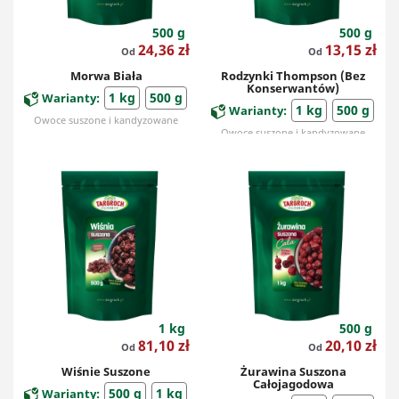
500 g
500 g
Cena
Cena
24,36 zł
13,15 zł
Od
Od
Morwa Biała
Rodzynki Thompson (bez
Konserwantów)
1 kg
500 g
Warianty:
1 kg
500 g
Warianty:
Owoce suszone i kandyzowane
Owoce suszone i kandyzowane
1 kg
500 g
Cena
Cena
81,10 zł
20,10 zł
Od
Od
Wiśnie Suszone
Żurawina Suszona
Całojagodowa
500 g
1 kg
Warianty: