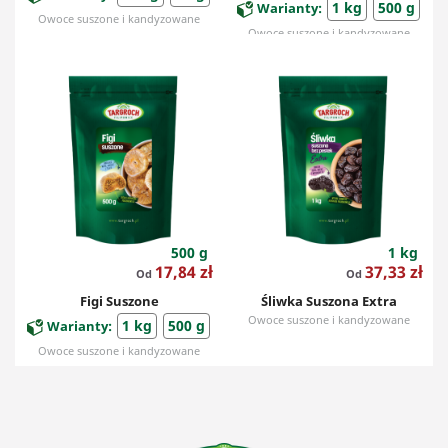
1 kg
500 g
Warianty:
Owoce suszone i kandyzowane
Owoce suszone i kandyzowane
500 g
1 kg
Cena
Cena
17,84 zł
37,33 zł
Od
Od
Figi Suszone
Śliwka Suszona Extra
Owoce suszone i kandyzowane
1 kg
500 g
Warianty:
Owoce suszone i kandyzowane