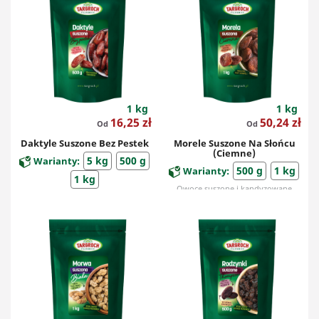
1 kg
1 kg
Cena
Cena
16,25 zł
50,24 zł
Od
Od
Daktyle Suszone Bez Pestek
Morele Suszone Na Słońcu
(ciemne)
5 kg
500 g
Warianty:
500 g
1 kg
Warianty:
1 kg
Owoce suszone i kandyzowane
Owoce suszone i kandyzowane