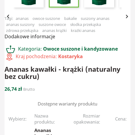


Tagi:
ananas
owoce suszone
bakalie
suszony ananas
ananas suszony
suszone owoce
słodka przekąska
zdrowa przekąska
ananas krążki
krażki ananas
Dodakowe informacje
Kategoria:
Owoce suszone i kandyzowane
Kraj pochodzenia:
Kostaryka
Ananas kawałki - krążki (naturalny
bez cukru)
26,74 zł
Brutto
Dostępne warianty produktu
Nazwa
Rozmiar
Wybierz:
Cena:
produktu:
opakowania:
Ananas