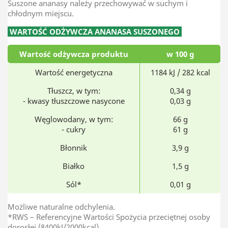
Suszone ananasy należy przechowywać w suchym i
chłodnym miejscu.
WARTOŚĆ ODŻYWCZA ANANASA SUSZONEGO
Wartość odżywcza produktu
w 100 g
Wartość energetyczna
1184 kJ / 282 kcal
Tłuszcz, w tym:
0,34 g
- kwasy tłuszczowe nasycone
0,03 g
Węglowodany, w tym:
66 g
- cukry
61 g
Błonnik
3,9 g
Białko
1,5 g
Sól*
0,01 g
Możliwe naturalne odchylenia.
*RWS – Referencyjne Wartości Spożycia przeciętnej osoby
dorosłej (8400kJ/2000kcal).