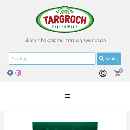
Sklep z bakaliami i zdrową żywnością

Szukaj
0
Facebook
Instagram
shopping_cart
