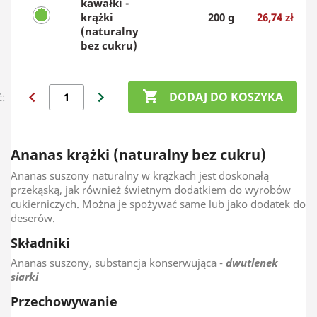
kawałki -
krążki
200 g
26,74 zł
(naturalny
bez cukru)
chevron_left
chevron_right

DODAJ DO KOSZYKA
ć:
Ananas krążki (naturalny bez cukru)
Ananas suszony naturalny w krążkach jest doskonałą
przekąską, jak również świetnym dodatkiem do wyrobów
cukierniczych. Można je spożywać same lub jako dodatek do
deserów.
Składniki
Ananas suszony, substancja konserwująca -
dwutlenek
siarki
Przechowywanie