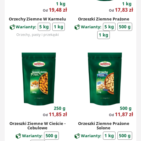
1 kg
1 kg
Cena
Cena
19,48 zł
17,83 zł
Od
Od
Orzechy Ziemne W Karmelu
Orzeszki Ziemne Prażone
5 kg
1 kg
5 kg
500 g
Warianty:
Warianty:
1 kg
Orzechy, pasty i przekąski
Orzechy, pasty i przekąski
250 g
500 g
Cena
Cena
11,85 zł
11,87 zł
Od
Od
Orzeszki Ziemne W Cieście -
Orzeszki Ziemne Prażone
Cebulowe
Solone
500 g
1 kg
500 g
Warianty:
Warianty: