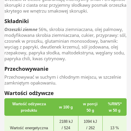
skorupki z ciasta oraz przyjemny słodkawy posmak orzeszka
skrytego we wnętrzu smakowej skorupki.
Składniki
Orzeszki ziemne
56%, skrobia ziemniaczana, olej palmowy,
modyfikowana skrobia ziemniaczana, cukier, przyprawy: sól,
czosnek w proszku, glutaminian monosodowy, barwnik:
wyciąg z papryki, dwutlenek krzemu), sól jodowana, olej
rzepakowy, papryka słodka, maltodekstryna, węglany sodu,
papryka chili, kwas cytrynowy.
Przechowywanie
Przechowywać w suchym i chłodnym miejscu, w szczelnie
zamkniętym opakowaniu.
Wartości odżywcze
Wartość odżywcza
w porcji
%RWS*
w 100 g
produktu
50 g
w 50 g
2188 kJ
1094 kJ
Wartość energetyczna
/ 524
/ 262
13 %