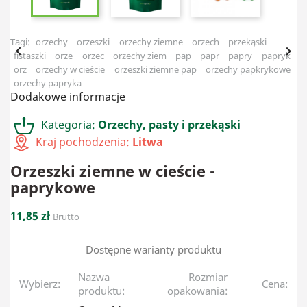
Tagi:
orzechy
orzeszki
orzechy ziemne
orzech
przekąski


fistaszki
orze
orzec
orzechy ziem
pap
papr
papry
papryk
orz
orzechy w cieście
orzeszki ziemne pap
orzechy papkrykowe
orzechy papryka
Dodakowe informacje
Kategoria:
Orzechy, pasty i przekąski
Kraj pochodzenia:
Litwa
Orzeszki ziemne w cieście -
paprykowe
11,85 zł
Brutto
Dostępne warianty produktu
Nazwa
Rozmiar
Wybierz:
Cena:
produktu:
opakowania: