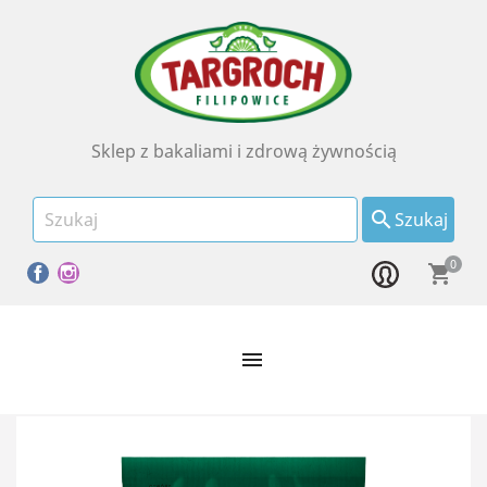
Sklep z bakaliami i zdrową żywnością

Szukaj
0
Facebook
Instagram
shopping_cart
