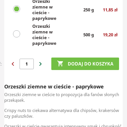
Orzeszki
ziemne w
250 g
11,85 zł
cieście -
paprykowe
Orzeszki
ziemne w
500 g
19,20 zł
cieście -
paprykowe
chevron_left
chevron_right

DODAJ DO KOSZYKA
ć:
Orzeszki ziemne w cieście - paprykowe
Orzeszki ziemne w cieście to propozycja dla fanów słonych
przekąsek.
Crispy nuts to ciekawa alternatywa dla chipsów, krakersów
czy paluszków.
Orzeszki w cieście gwarantują intensywny smak i chrupkość