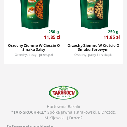
250 g
250 g
Cena
Cena
11,85 zł
11,85 zł
Orzechy Ziemne W Cieście O
Orzechy Ziemne W Cieście O
Smaku Salsy
Smaku Serowym
Orzechy, pasty i przekąski
Orzechy, pasty i przekąski
Hurtownia Bakalii
"TAR-GROCH-FIL"
Spółka Jawna T.Krakowski, E.Drożdż,
M.Kijowski, J.Drożdż
Informacja o sklepie