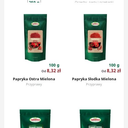
250 g
Orzechy, pasty i przekąski
Orzechy, pasty i przekąski
100 g
100 g
Cena
Cena
8,32 zł
8,32 zł
Od
Od
Papryka Ostra Mielona
Papryka Słodka Mielona
Przyprawy
Przyprawy