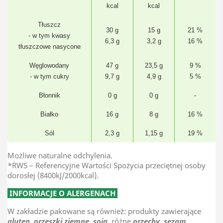
kcal
kcal
Tłuszcz
30 g
15 g
21 %
- w tym kwasy
6,3 g
3,2 g
16 %
tłuszczowe nasycone
Węglowodany
47 g
23,5 g
9 %
- w tym cukry
9,7 g
4,9 g
5 %
Błonnik
0 g
0 g
-
Białko
16 g
8 g
16 %
Sól
2,3 g
1,15 g
19 %
Możliwe naturalne odchylenia.
*RWS – Referencyjne Wartości Spożycia przeciętnej osoby
dorosłej (8400kJ/2000kcal).
INFORMACJE O ALERGENACH
W zakładzie pakowane są również: produkty zawierające
gluten
,
orzeszki ziemne
,
soja
,
różne
orzechy
,
sezam
.