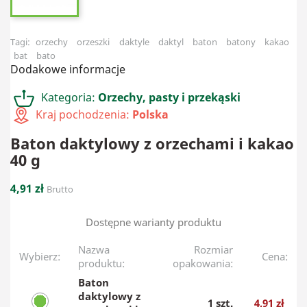
Tagi:
orzechy
orzeszki
daktyle
daktyl
baton
batony
kakao
bat
bato
Dodakowe informacje
Kategoria:
Orzechy, pasty i przekąski
Kraj pochodzenia:
Polska
Baton daktylowy z orzechami i kakao
40 g
4,91 zł
Brutto
Dostępne warianty produktu
Nazwa
Rozmiar
Wybierz:
Cena:
produktu:
opakowania:
Baton
daktylowy z
1 szt.
4,91 zł