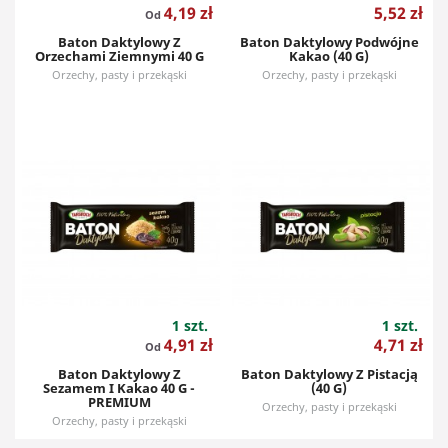
Cena
Cena
4,19 zł
5,52 zł
Od
Baton Daktylowy Z
Baton Daktylowy Podwójne
Orzechami Ziemnymi 40 G
Kakao (40 G)
Orzechy, pasty i przekąski
Orzechy, pasty i przekąski
1 szt.
1 szt.
Cena
Cena
4,91 zł
4,71 zł
Od
Baton Daktylowy Z
Baton Daktylowy Z Pistacją
Sezamem I Kakao 40 G -
(40 G)
PREMIUM
Orzechy, pasty i przekąski
Orzechy, pasty i przekąski