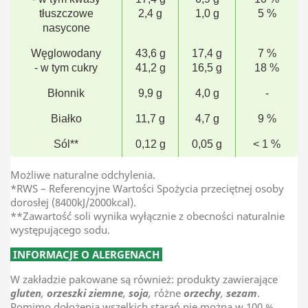
tłuszczowe
2,4 g
1,0 g
5 %
nasycone
Węglowodany
43,6 g
17,4 g
7 %
- w tym cukry
41,2 g
16,5 g
18 %
Błonnik
9,9 g
4,0 g
-
Białko
11,7 g
4,7 g
9 %
Sól**
0,12 g
0,05 g
< 1 %
Możliwe naturalne odchylenia.
*RWS – Referencyjne Wartości Spożycia przeciętnej osoby
dorosłej (8400kJ/2000kcal).
**Zawartość soli wynika wyłącznie z obecności naturalnie
występującego sodu.
INFORMACJE O ALERGENACH
W zakładzie pakowane są również: produkty zawierające
gluten
,
orzeszki ziemne
,
soja
,
różne
orzechy
,
sezam
.
Pomimo dołożenia wszelkich starań nie można w 100 %