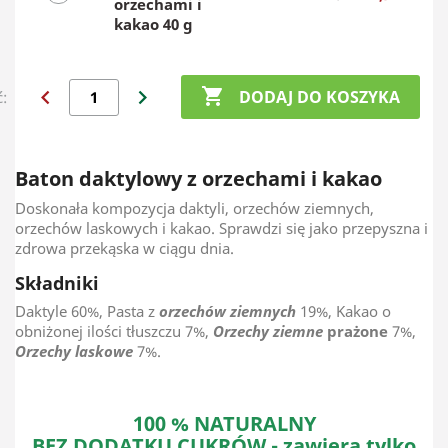
orzechami i
kakao 40 g
chevron_left
chevron_right

DODAJ DO KOSZYKA
ć:
Baton daktylowy z orzechami i kakao
Doskonała kompozycja daktyli, orzechów ziemnych,
orzechów laskowych i kakao. Sprawdzi się jako przepyszna i
zdrowa przekąska w ciągu dnia.
Składniki
Daktyle 60%, Pasta z
orzechów ziemnych
19%, Kakao o
obniżonej ilości tłuszczu 7%,
Orzechy ziemne
prażone
7%,
Orzechy laskowe
7%.
100 % NATURALNY
BEZ DODATKU CUKRÓW - zawiera tylko