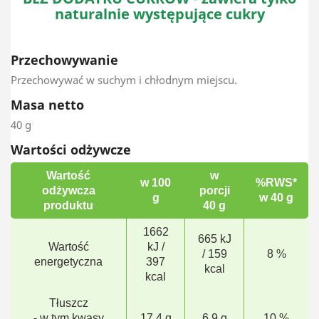
naturalnie występujące cukry
Przechowywanie
Przechowywać w suchym i chłodnym miejscu.
Masa netto
40 g
Wartości odżywcze
Wartość
w
w 100
%RWS*
odżywcza
porcji
g
w 40 g
produktu
40 g
1662
665 kJ
Wartość
kJ /
/ 159
8 %
energetyczna
397
kcal
kcal
Tłuszcz
- w tym kwasy
17,4 g
6,9 g
10 %