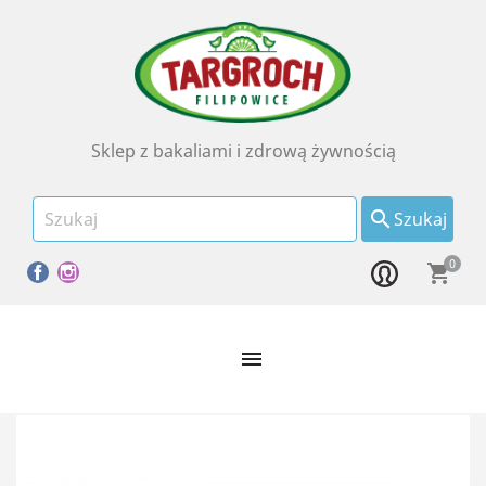
Sklep z bakaliami i zdrową żywnością

Szukaj
0
Facebook
Instagram
shopping_cart
