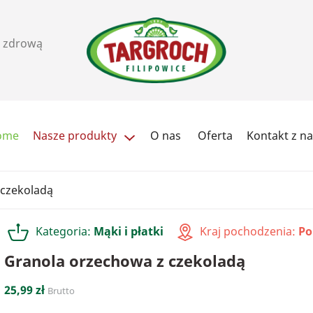
i zdrową
ome
Nasze produkty
O nas
Oferta
Kontakt z n
Ziarna i pestki
Orzechy, pasty i przekąs
 czekoladą
Cukry i słodziki
Herbata / kawa
Kategoria:
Mąki i płatki
Kraj pochodzenia:
Po
Przyprawy
Soki
Granola orzechowa z czekoladą
25,99 zł
Brutto