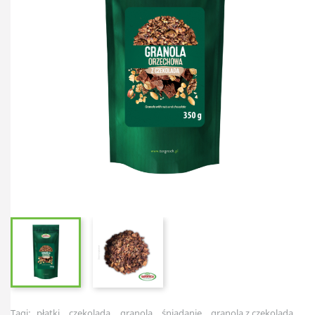
Tagi:
płatki
czekolada
granola
śniadanie
granola z czekoladą