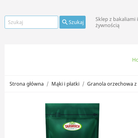
Sklep z bakaliami 

Szukaj
żywnością
H
Owoce suszone i
kandyzowane
Strona główna
Mąki i płatki
Granola orzechowa z
Mąki i płatki
Oleje