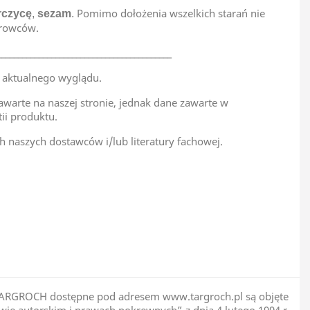
Pomimo dołożenia wszelkich starań nie
rczycę
,
sezam
.
urowców.
__________________________________________
 aktualnego wyglądu.
awarte na naszej stronie, jednak dane zawarte w
tii produktu.
h naszych dostawców i/lub literatury fachowej.
Polska
pie TARGROCH dostępne pod adresem www.targroch.pl są objęte
ie autorskim i prawach pokrewnych” z dnia 4 lutego 1994 r.