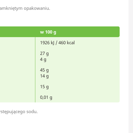
 zamkniętym opakowaniu.
w 100 g
1926 kJ / 460 kcal
27 g
4 g
45 g
14 g
15 g
0,01 g
ystępującego sodu.