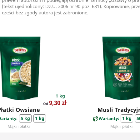
(tekst ujednolicony: Dz.U. 2006 nr 90 poz. 631). Kopiowanie, pr
części bez zgody autora jest zabronione.
1 kg
Cena
9,30 zł
Od
Płatki Owsiane
Musli Tradycyj
5 kg
1 kg
1 kg
5
arianty:
Warianty:
Mąki i płatki
Mąki i płatki