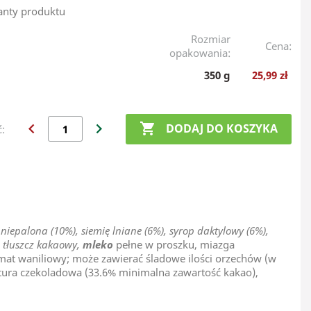
anty produktu
Rozmiar
Cena:
opakowania:
350 g
25,99 zł
chevron_left
chevron_right

DODAJ DO KOSZYKA
ć:
iepalona (10%), siemię lniane (6%), syrop daktylowy (6%),
, tłuszcz kakaowy,
mleko
pełne w proszku, miazga
omat waniliowy; może zawierać śladowe ilości orzechów (w
ura czekoladowa (33.6% minimalna zawartość kakao),