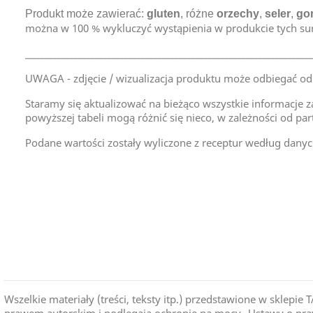
Produkt może zawierać:
gluten
,
różne
orzechy
,
seler
,
go
można w 100 % wykluczyć wystąpienia w produkcie tych s
____________________________________________________________________
UWAGA - zdjęcie / wizualizacja produktu może odbiegać od
Staramy się aktualizować na bieżąco wszystkie informacje z
powyższej tabeli mogą różnić się nieco, w zależności od par
Podane wartości zostały wyliczone z receptur według danyc
Kraj Pochodzenia
Wszelkie materiały (treści, teksty itp.) przedstawione w skle
prawem autorskim i podlegają ochronie na mocy „Ustawy o praw