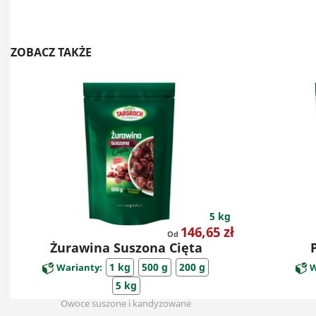
ZOBACZ TAKŻE
5 kg
Cena
146,65 zł
Od
Żurawina Suszona Cięta
1 kg
500 g
200 g
Warianty:
W
5 kg
Owoce suszone i kandyzowane